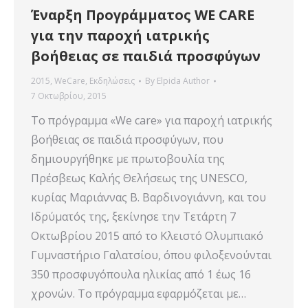
Έναρξη Προγράμματος WE CARE
για την παροχή ιατρικής
βοήθειας σε παιδιά προσφύγων
2015
,
WeCare
,
Εκδηλώσεις
By
Elpida Author
7 Οκτωβρίου, 2015
Το πρόγραμμα «We care» για παροχή ιατρικής
βοήθειας σε παιδιά προσφύγων, που
δημιουργήθηκε με πρωτοβουλία της
Πρέσβεως Καλής Θελήσεως της UNESCO,
κυρίας Μαριάννας Β. Βαρδινογιάννη, και του
Ιδρύματός της, ξεκίνησε την Τετάρτη 7
Οκτωβρίου 2015 από το Κλειστό Ολυμπιακό
Γυμναστήριο Γαλατσίου, όπου φιλοξενούνται
350 προσφυγόπουλα ηλικίας από 1 έως 16
χρονών. Tο πρόγραμμα εφαρμόζεται με…