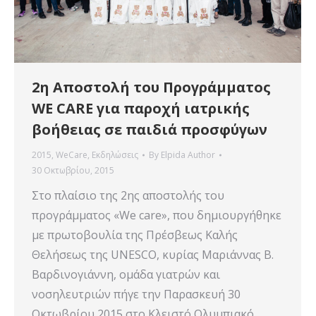
2η Αποστολή του Προγράμματος
WE CARE για παροχή ιατρικής
βοήθειας σε παιδιά προσφύγων
2015
,
WeCare
,
Εκδηλώσεις
By
Elpida Author
30 Οκτωβρίου, 2015
Στο πλαίσιο της 2ης αποστολής του
προγράμματος «We care», που δημιουργήθηκε
με πρωτοβουλία της Πρέσβεως Καλής
Θελήσεως της UNESCO, κυρίας Μαριάννας Β.
Βαρδινογιάννη, ομάδα γιατρών και
νοσηλευτριών πήγε την Παρασκευή 30
Οκτωβρίου 2015 στο Κλειστό Ολυμπιακό