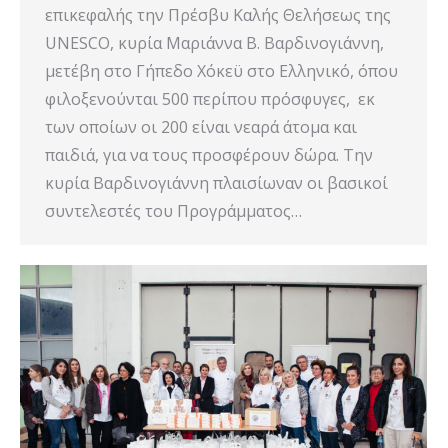
επικεφαλής την Πρέσβυ Καλής Θελήσεως της
UNESCO, κυρία Μαριάννα Β. Βαρδινογιάννη,
μετέβη στο Γήπεδο Χόκεϋ στο Ελληνικό, όπου
φιλοξενούνται 500 περίπου πρόσφυγες, εκ
των οποίων οι 200 είναι νεαρά άτομα και
παιδιά, για να τους προσφέρουν δώρα. Την
κυρία Βαρδινογιάννη πλαισίωναν οι βασικοί
συντελεστές του Προγράμματος…