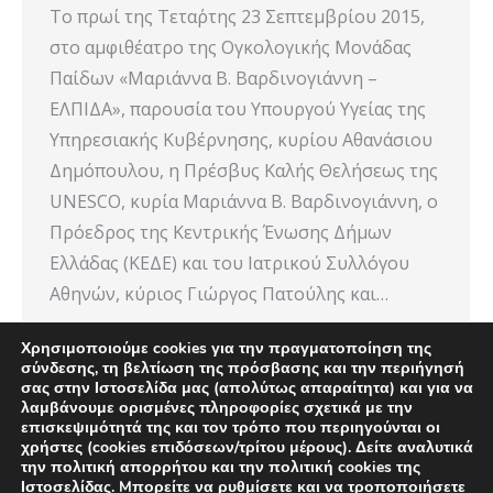
Το πρωί της Τετα΄ρτης 23 Σεπτεμβρίου 2015,
στο αμφιθέατρο της Ογκολογικής Μονάδας
Παίδων «Μαριάννα Β. Βαρδινογιάννη –
ΕΛΠΙΔΑ», παρουσία του Υπουργού Υγείας της
Υπηρεσιακής Κυβέρνησης, κυρίου Αθανάσιου
Δημόπουλου, η Πρέσβυς Καλής Θελήσεως της
UNESCO, κυρία Μαριάννα Β. Βαρδινογιάννη, ο
Πρόεδρος της Κεντρικής Ένωσης Δήμων
Ελλάδας (ΚΕΔΕ) και του Ιατρικού Συλλόγου
Αθηνών, κύριος Γιώργος Πατούλης και…
Χρησιμοποιούμε cookies για την πραγματοποίηση της
σύνδεσης, τη βελτίωση της πρόσβασης και την περιήγησή
σας στην Ιστοσελίδα μας (απολύτως απαραίτητα) και για να
λαμβάνουμε ορισμένες πληροφορίες σχετικά με την
επισκεψιμότητά της και τον τρόπο που περιηγούνται οι
χρήστες (cookies επιδόσεων/τρίτου μέρους). Δείτε αναλυτικά
την πολιτική απορρήτου και την πολιτική cookies της
Ιστοσελίδας. Mπορείτε να ρυθμίσετε και να τροποποιήσετε