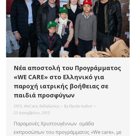
Νέα αποστολή του Προγράμματος
«WE CARE» στο Ελληνικό για
παροχή ιατρικής βοήθειας σε
παιδιά προσφύγων
2015
,
WeCare
,
Εκδηλώσεις
By
Elpida Author
23 Δεκεμβρίου, 2015
Παραμονές Χριστουγέννων ομάδα
εκπροσώπων του προγράμματος «We care», με