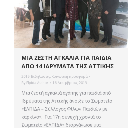
ΜΙΑ ΖΕΣΤΗ ΑΓΚΑΛΙΑ ΓΙΑ ΠΑΙΔΙΑ
ΑΠΟ 14 ΙΔΡΥΜΑΤΑ ΤΗΣ ΑΤΤΙΚΗΣ
2019
,
Εκδηλώσεις
,
Κοινωνική προσφορά
By
Elpida Author
16 Δεκεμβρίου, 2019
Μια ζεστή αγκαλιά αγάπης για παιδιά από
Ιδρύματα της Αττικής άνοιξε το Σωματείο
«ΕΛΠΙΔΑ – Σύλλογος Φίλων Παιδιών με
καρκίνο». Για 17η συνεχή χρονιά το
Σωματείο «ΕΛΠΙΔΑ» διοργάνωσε μια