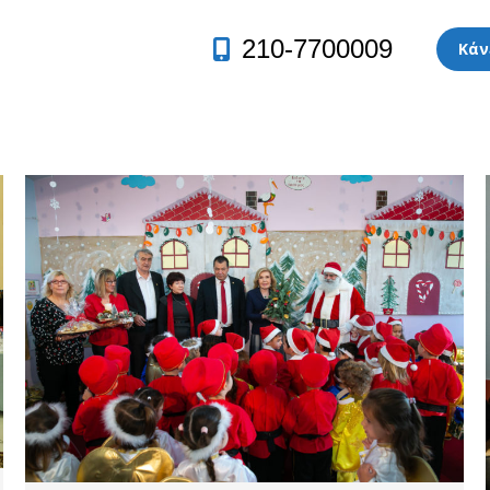
210-7700009
Κάν