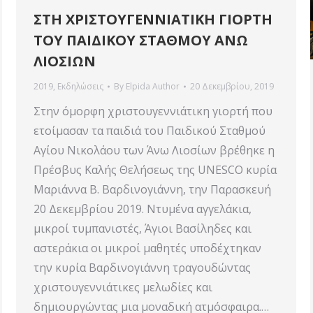
ΣΤΗ ΧΡΙΣΤΟΥΓΕΝΝΙΑΤΙΚΗ ΓΙΟΡΤΗ
ΤΟΥ ΠΑΙΔΙΚΟΥ ΣΤΑΘΜΟΥ ΑΝΩ
ΛΙΟΣΙΩΝ
2019
,
Εκδηλώσεις
By
Elpida Author
20 Δεκεμβρίου, 2019
Στην όμορφη χριστουγεννιάτικη γιορτή που
ετοίμασαν τα παιδιά του Παιδικού Σταθμού
Αγίου Νικολάου των Άνω Λιοσίων βρέθηκε η
Πρέσβυς Καλής Θελήσεως της UNESCO κυρία
Μαριάννα Β. Βαρδινογιάννη, την Παρασκευή
20 Δεκεμβρίου 2019. Ντυμένα αγγελάκια,
μικροί τυμπανιστές, Άγιοι Βασίληδες και
αστεράκια οι μικροί μαθητές υποδέχτηκαν
την κυρία Βαρδινογιάννη τραγουδώντας
χριστουγεννιάτικες μελωδίες και
δημιουργώντας μια μοναδική ατμόσφαιρα.…