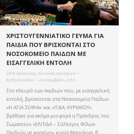
ΧΡΙΣΤΟΥΓΕΝΝΙΑΤΙΚΟ ΓΕΥΜΑ ΓΙΑ
ΠΑΙΔΙΑ ΠΟΥ ΒΡΙΣΚΟΝΤΑΙ ΣΤΟ
ΝΟΣΟΚΟΜΕΙΟ ΠΑΙΔΩΝ ΜΕ
ΕΙΣΑΓΓΕΛΙΚΗ ΕΝΤΟΛΗ
2019
,
Εκδηλώσεις
,
Κοινωνική προσφορά
By
Elpida Author
20 Δεκεμβρίου, 2019
Στο πλευρό των παιδιών που, με εισαγγελική
εντολή, βρίσκονται στα Νοσοκομεία Παίδων
«Η ΑΓΙΑ ΣΟΦΙΑ» και «Π.&Α. ΚΥΡΙΑΚΟΥ»
βρέθηκε για ακόμα μια φορά η Πρόεδρος του
Σωματείου «ΕΛΠΙΔΑ – Σύλλογος Φίλων
Παιδιών με καρκίνο» κυρία Μαριάννα Β.