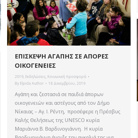
ΕΠΙΣΚΕΨΗ ΑΓΑΠΗΣ ΣΕ ΑΠΟΡΕΣ
ΟΙΚΟΓΕΝΕΙΕΣ
2019
,
Εκδηλώσεις
,
Κοινωνική προσφορά
By
Elpida Author
18 Δεκεμβρίου, 2019
Αγάπη και ζεστασιά σε παιδιά άπορων
οικογενειών και αστέγους από τον Δήμο
Νίκαιας – Αγ. Ι. Ρέντη, προσέφερε η Πρέσβυς
Καλής Θελήσεως της UNESCO κυρία
Μαριάννα Β. Βαρδινογιάννη. Η κυρία
Βαρδινογιάννη άνοιξε την αγκαλιά της για