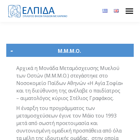
Μ.Μ.Μ.Ο.
Αρχικά η Μονάδα Μεταμόσχευσης Μυελού
των Οστών (Μ.Μ.Μ.Ο.) στεγάστηκε στο
Νοσοκομείο Παίδων Αθηνών «Η Αγία Σοφία»
και τη διεύθυνση της ανέλαβε ο παιδίατρος
– αιματολόγος κύριος Στέλιος Γραφάκος.
Η έναρξη του προγράμματος των
μεταμοσχεύσεων έγινε τον Μάïο του 1993
μετά από σωστή προετοιμασία και
συντονισμένη ομαδική προσπάθεια από όλα
τα μέλη της ιδρυτικής ομάδας, στην οποία