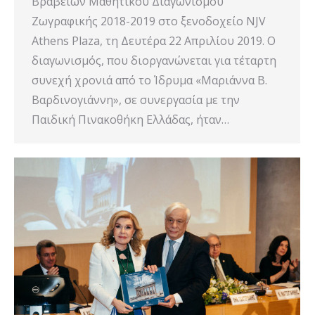
Βραβείων Μαθητικού Διαγωνισμού
Ζωγραφικής 2018-2019 στο ξενοδοχείο NJV
Athens Plaza, τη Δευτέρα 22 Απριλίου 2019. Ο
διαγωνισμός, που διοργανώνεται για τέταρτη
συνεχή χρονιά από το Ίδρυμα «Μαριάννα Β.
Βαρδινογιάννη», σε συνεργασία με την
Παιδική Πινακοθήκη Ελλάδας, ήταν…