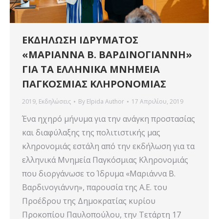
ΕΚΔΗΛΩΣΗ ΙΔΡΥΜΑΤΟΣ
«ΜΑΡΙΑΝΝΑ Β. ΒΑΡΔΙΝΟΓΙΑΝΝΗ»
ΓΙΑ ΤΑ ΕΛΛΗΝΙΚΑ ΜΝΗΜΕΙΑ
ΠΑΓΚΟΣΜΙΑΣ ΚΛΗΡΟΝΟΜΙΑΣ
2019
,
Εκδηλώσεις
By
Elpida Author
17 Απριλίου, 2019
Ένα ηχηρό μήνυμα για την ανάγκη προστασίας
και διαφύλαξης της πολιτιστικής μας
κληρονομιάς εστάλη από την εκδήλωση για τα
ελληνικά Μνημεία Παγκόσμιας Κληρονομιάς
που διοργάνωσε το Ίδρυμα «Μαριάννα Β.
Βαρδινογιάννη», παρουσία της Α.Ε. του
Προέδρου της Δημοκρατίας κυρίου
Προκοπίου Παυλοπούλου, την Τετάρτη 17