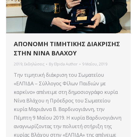
ΑΠΟΝΟΜΗ ΤΙΜΗΤΙΚΗΣ ΔΙΑΚΡΙΣΗΣ
ΣΤΗΝ ΝΙΝΑ ΒΛΑΧΟΥ
2019
,
Εκδηλώσεις
By
Elpida Author
9 Μαΐου, 2019
Την τιμητική διάκριση του Σωματείου
«ΕΛΠΙΔΑ – Σύλλογος Φίλων Παιδιών με
καρκίνο» απένειμε στη δημοσιογράφο κυρία
Νίνα Βλάχου η Πρόεδρος του Σωματείου
κυρία Μαριάννα Β. Βαρδινογιάννη, την
Πέμπτη 9 Μαΐου 2019. Η κυρία Βαρδινογιάννη
αναγνωρίζοντας την πολυετή στήριξη της
κυρίας Βλάχου στην «ΕΛΠΙΔΑ» της απένειμε