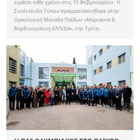
τιμάται κάθε χρόνο στις 15 Φεβρουαρίου. Η
Συνέντευξη Τύπου πραγματοποιήθηκε στην
Ογκολογική Μονάδα Παίδων «Μαριάννα Β.
Βαρδινογιάννη-ΕΛΠΙΔΑ», την Τρίτη…