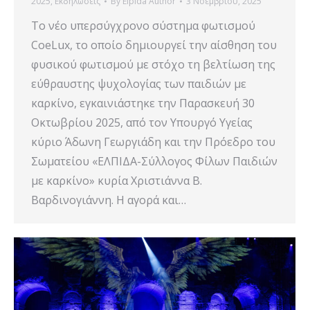
2025
,
Εκδηλώσεις
By
Elpida Author
3 Νοεμβρίου, 2025
Το νέο υπερσύγχρονο σύστημα φωτισμού
CoeLux, το οποίο δημιουργεί την αίσθηση του
φυσικού φωτισμού με στόχο τη βελτίωση της
εύθραυστης ψυχολογίας των παιδιών με
καρκίνο, εγκαινιάστηκε την Παρασκευή 30
Οκτωβρίου 2025, από τον Υπουργό Υγείας
κύριο Άδωνη Γεωργιάδη και την Πρόεδρο του
Σωματείου «ΕΛΠΙΔΑ-Σύλλογος Φίλων Παιδιών
με καρκίνο» κυρία Χριστιάννα Β.
Βαρδινογιάννη. Η αγορά και…