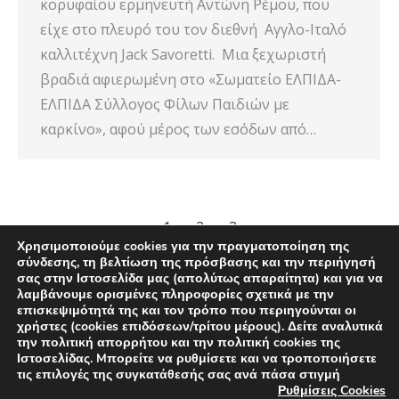
κορυφαίου ερμηνευτή Αντώνη Ρέμου, που
είχε στο πλευρό του τον διεθνή Αγγλο-Ιταλό
καλλιτέχνη Jack Savoretti. Μια ξεχωριστή
βραδιά αφιερωμένη στο «Σωματείο ΕΛΠΙΔΑ-
ΕΛΠΙΔΑ Σύλλογος Φίλων Παιδιών με
καρκίνο», αφού μέρος των εσόδων από…
1
2
3
→
Χρησιμοποιούμε cookies για την πραγματοποίηση της
σύνδεσης, τη βελτίωση της πρόσβασης και την περιήγησή
σας στην Ιστοσελίδα μας (απολύτως απαραίτητα) και για να
λαμβάνουμε ορισμένες πληροφορίες σχετικά με την
επισκεψιμότητά της και τον τρόπο που περιηγούνται οι
χρήστες (cookies επιδόσεων/τρίτου μέρους). Δείτε αναλυτικά
την πολιτική απορρήτου και την πολιτική cookies της
Ιστοσελίδας. Mπορείτε να ρυθμίσετε και να τροποποιήσετε
τις επιλογές της συγκατάθεσής σας ανά πάσα στιγμή
Ρυθμίσεις Cookies