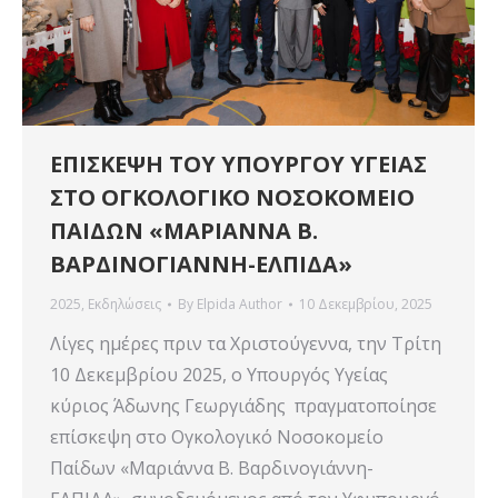
ΕΠΙΣΚΕΨΗ TOY ΥΠΟΥΡΓΟΥ ΥΓΕΙΑΣ
ΣΤΟ ΟΓΚΟΛΟΓΙΚΟ ΝΟΣΟΚΟΜΕΙΟ
ΠΑΙΔΩΝ «ΜΑΡΙΑΝΝΑ Β.
ΒΑΡΔΙΝΟΓΙΑΝΝΗ-ΕΛΠΙΔΑ»
2025
,
Εκδηλώσεις
By
Elpida Author
10 Δεκεμβρίου, 2025
Λίγες ημέρες πριν τα Χριστούγεννα, την Τρίτη
10 Δεκεμβρίου 2025, ο Υπουργός Υγείας
κύριος Άδωνης Γεωργιάδης πραγματοποίησε
επίσκεψη στο Ογκολογικό Νοσοκομείο
Παίδων «Μαριάννα Β. Βαρδινογιάννη-