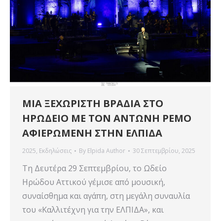
ΜΙΑ ΞΕΧΩΡΙΣΤΗ ΒΡΑΔΙΑ ΣΤΟ
ΗΡΩΔΕΙΟ ΜΕ ΤΟΝ ΑΝΤΩΝΗ ΡΕΜΟ
ΑΦΙΕΡΩΜΕΝΗ ΣΤΗΝ ΕΛΠΙΔΑ
2025
,
Εκδηλώσεις
By
Elpida Author
30 Σεπτεμβρίου, 2025
Τη Δευτέρα 29 Σεπτεμβρίου, το Ωδείο
Ηρώδου Αττικού γέμισε από μουσική,
συναίσθημα και αγάπη, στη μεγάλη συναυλία
του «Καλλιτέχνη για την ΕΛΠΙΔΑ», και