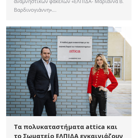
αναμνηστικών φακέλων «ΕΛΠΙΔΑ- Μαριάννα Β.
Βαρδινογιάννη».…
Τα πολυκαταστήματα attica και
το Σωματείο ΕΛΠΙΔΑ εγκαινιάζουν