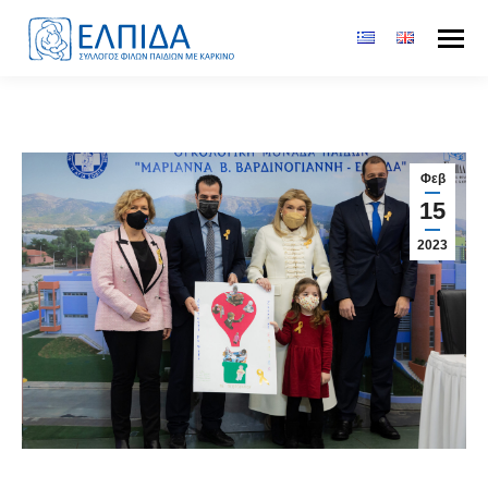
Φεβ
15
2023