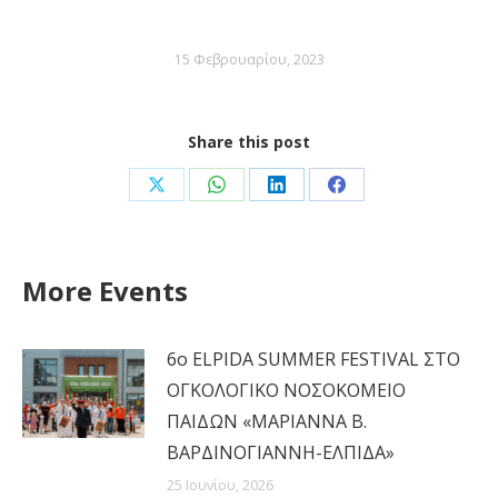
15 Φεβρουαρίου, 2023
Share this post
Share
Share
Share
Share
on
on
on
on
X
WhatsApp
LinkedIn
Facebook
More Events
6ο ELPIDA SUMMER FESTIVAL ΣΤΟ
ΟΓΚΟΛΟΓΙΚΟ ΝΟΣΟΚΟΜΕΙΟ
ΠΑΙΔΩΝ «ΜΑΡΙΑΝΝΑ Β.
ΒΑΡΔΙΝΟΓΙΑΝΝΗ-ΕΛΠΙΔΑ»
25 Ιουνίου, 2026