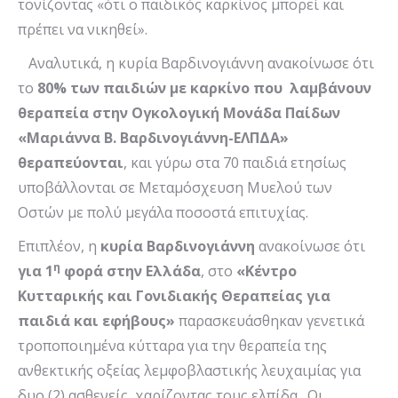
τονίζοντας «ότι ο παιδικός καρκίνος μπορεί και
πρέπει να νικηθεί».
Αναλυτικά, η κυρία Βαρδινογιάννη ανακοίνωσε ότι
το
80% των παιδιών με καρκίνο που λαμβάνουν
θεραπεία στην Ογκολογική Μονάδα Παίδων
«Μαριάννα Β. Βαρδινογιάννη-ΕΛΠΔΑ»
θεραπεύονται
, και γύρω στα 70 παιδιά ετησίως
υποβάλλονται σε Μεταμόσχευση Μυελού των
Οστών με πολύ μεγάλα ποσοστά επιτυχίας.
Επιπλέον, η
κυρία Βαρδινογιάννη
ανακοίνωσε ότι
η
για 1
φορά στην Ελλάδα
, στο
«Κέντρο
Κυτταρικής και Γονιδιακής Θεραπείας για
παιδιά και εφήβους»
παρασκευάσθηκαν γενετικά
τροποποιημένα κύτταρα για την θεραπεία της
ανθεκτικής οξείας λεμφοβλαστικής λευχαιμίας για
δυο (2) ασθενείς, χαρίζοντας τους ελπίδα. Οι