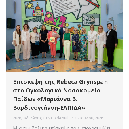
Επίσκεψη της Rebeca Grynspan
στο Ογκολογικό Νοσοκομείο
Παίδων «Μαριάννα Β.
Βαρδινογιάννη-ΕΛΠΙΔΑ»
2026
,
Εκδηλώσεις
By
Elpida Author
2 Ιουνίου, 2026
Μια συμβολική επίσκεψη που υπογραμμίζει