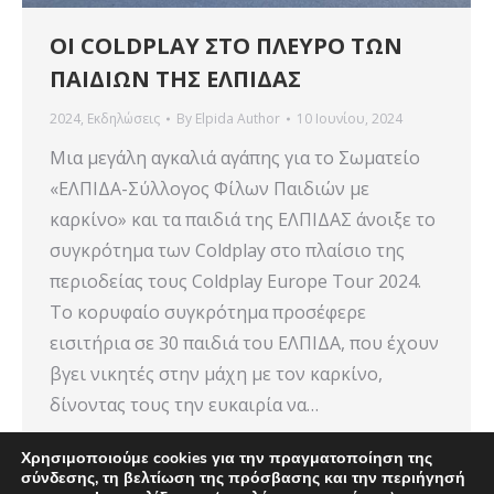
ΟΙ COLDPLAY ΣΤΟ ΠΛΕΥΡΟ ΤΩΝ
ΠΑΙΔΙΩΝ ΤΗΣ ΕΛΠΙΔΑΣ
2024
,
Εκδηλώσεις
By
Elpida Author
10 Ιουνίου, 2024
Μια μεγάλη αγκαλιά αγάπης για το Σωματείο
«ΕΛΠΙΔΑ-Σύλλογος Φίλων Παιδιών με
καρκίνο» και τα παιδιά της ΕΛΠΙΔΑΣ άνοιξε το
συγκρότημα των Coldplay στο πλαίσιο της
περιοδείας τους Coldplay Europe Tour 2024.
Το κορυφαίο συγκρότημα προσέφερε
εισιτήρια σε 30 παιδιά του ΕΛΠΙΔΑ, που έχουν
βγει νικητές στην μάχη με τον καρκίνο,
δίνοντας τους την ευκαιρία να…
Χρησιμοποιούμε cookies για την πραγματοποίηση της
σύνδεσης, τη βελτίωση της πρόσβασης και την περιήγησή