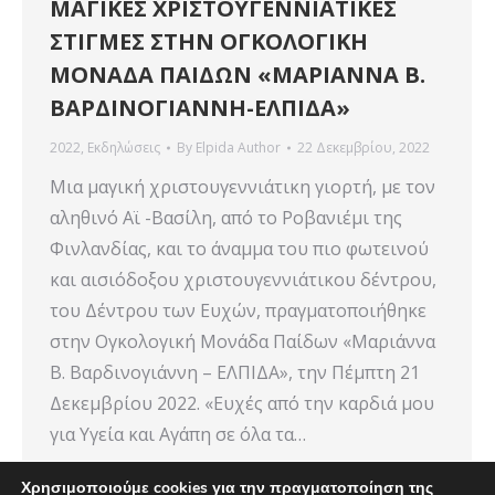
ΜΑΓΙΚΕΣ ΧΡΙΣΤΟΥΓΕΝΝΙΑΤΙΚΕΣ
ΣΤΙΓΜΕΣ ΣΤΗΝ ΟΓΚΟΛΟΓΙΚΗ
ΜΟΝΑΔΑ ΠΑΙΔΩΝ «ΜΑΡΙΑΝΝΑ Β.
ΒΑΡΔΙΝΟΓΙΑΝΝΗ-ΕΛΠΙΔΑ»
2022
,
Εκδηλώσεις
By
Elpida Author
22 Δεκεμβρίου, 2022
Μια μαγική χριστουγεννιάτικη γιορτή, με τον
αληθινό Αϊ -Βασίλη, από το Ροβανιέμι της
Φινλανδίας, και το άναμμα του πιο φωτεινού
και αισιόδοξου χριστουγεννιάτικου δέντρου,
του Δέντρου των Ευχών, πραγματοποιήθηκε
στην Ογκολογική Μονάδα Παίδων «Μαριάννα
Β. Βαρδινογιάννη – ΕΛΠΙΔΑ», την Πέμπτη 21
Δεκεμβρίου 2022. «Ευχές από την καρδιά μου
για Υγεία και Αγάπη σε όλα τα…
Χρησιμοποιούμε cookies για την πραγματοποίηση της