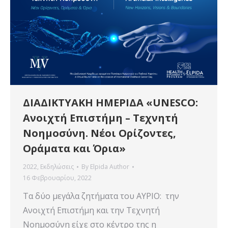
ΔΙΑΔΙΚΤΥΑΚΗ ΗΜΕΡΙΔΑ «UNESCO:
Ανοιχτή Επιστήμη – Τεχνητή
Νοημοσύνη. Νέοι Ορίζοντες,
Οράματα και Όρια»
2022
,
Εκδηλώσεις
By
Elpida Author
16 Φεβρουαρίου, 2022
Τα δύο μεγάλα ζητήματα του ΑΥΡΙΟ: την
Ανοιχτή Επιστήμη και την Τεχνητή
Νοημοσύνη είχε στο κέντρο της η