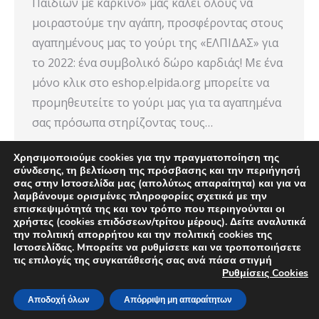
Παιδιών με καρκίνο» μας καλεί όλους να
μοιραστούμε την αγάπη, προσφέροντας στους
αγαπημένους μας το γούρι της «ΕΛΠΙΔΑΣ» για
το 2022: ένα συμβολικό δώρο καρδιάς! Με ένα
μόνο κλικ στο eshop.elpida.org μπορείτε να
προμηθευτείτε το γούρι μας για τα αγαπημένα
σας πρόσωπα στηρίζοντας τους…
Χρησιμοποιούμε cookies για την πραγματοποίηση της
σύνδεσης, τη βελτίωση της πρόσβασης και την περιήγησή
σας στην Ιστοσελίδα μας (απολύτως απαραίτητα) και για να
λαμβάνουμε ορισμένες πληροφορίες σχετικά με την
επισκεψιμότητά της και τον τρόπο που περιηγούνται οι
χρήστες (cookies επιδόσεων/τρίτου μέρους). Δείτε αναλυτικά
την πολιτική απορρήτου και την πολιτική cookies της
Ιστοσελίδας. Mπορείτε να ρυθμίσετε και να τροποποιήσετε
τις επιλογές της συγκατάθεσής σας ανά πάσα στιγμή
Ρυθμίσεις Cookies
© 2019 ELPIDA Association. All rights reserved. Powered by CITD.
Αποδοχή όλων
Απόρριψη μη απαραίτητων
Μενού