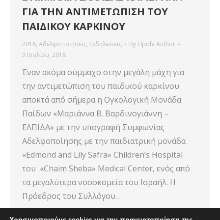
ΓΙΑ ΤΗΝ ΑΝΤΙΜΕΤΩΠΙΣΗ ΤΟΥ
ΠΑΙΔΙΚΟΥ ΚΑΡΚΙΝΟΥ
2018
,
Αδελφοποιήσεις
,
Εκδηλώσεις
By
Elpida Author
3 Ιουλίου, 2018
Έναν ακόμα σύμμαχο στην μεγάλη μάχη για
την αντιμετώπιση του παιδικού καρκίνου
αποκτά από σήμερα η Ογκολογική Μονάδα
Παίδων «Μαριάννα Β. Βαρδινογιάννη –
ΕΛΠΙΔΑ» με την υπογραφή Συμφωνίας
Αδελφοποίησης με την παιδιατρική μονάδα
«Edmond and Lily Safra» Children’s Hospital
του «Chaim Sheba» Medical Center, ενός από
τα μεγαλύτερα νοσοκομεία του Ισραήλ. Η
Πρόεδρος του Συλλόγου…
Χρησιμοποιούμε cookies για την πραγματοποίηση της