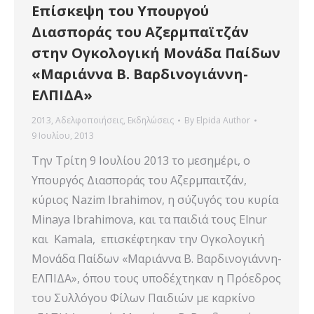
Επίσκεψη του Υπουργού
Διασποράς του Αζερμπαϊτζάν
στην Ογκολογική Μονάδα Παίδων
«Μαριάννα Β. Βαρδινογιάννη-
ΕΛΠΙΔΑ»
2013
,
Αδελφοποιήσεις
,
Εκδηλώσεις
By
Elpida Author
9 Ιουλίου, 2013
Την Τρίτη 9 Ιουλίου 2013 το μεσημέρι, ο
Υπουργός Διασποράς του Αζερμπαιτζάν,
κύριος Nazim Ibrahimov, η σύζυγός του κυρία
Minaya Ibrahimova, και τα παιδιά τους Εlnur
και Kamala, επισκέφτηκαν την Ογκολογική
Μονάδα Παίδων «Μαριάννα Β. Βαρδινογιάννη-
ΕΛΠΙΔΑ», όπου τους υποδέχτηκαν η Πρόεδρος
του Συλλόγου Φίλων Παιδιών με καρκίνο