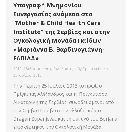
Υπογραφή Μνημονίου
Συνεργασίας ανάμεσα στο
“Mother & Child Health Care
Institute” της Σερβίας και στην
Ογκολογική Μονάδα Παίδων
«Μαριάννα Β. Βαρδινογιάννη-
ΕΛΠΙΔΑ»
2013
,
Αδελφοποιήσεις
,
Εκδηλώσεις
By
Elpida Author
25 Ιουλίου, 2013
Την Πέμπτη 25 Ιουλίου 2013 το πρωί, ο
Πρίγκιπας Αλέξανδρος και η Πριγκίπισσα
Αικατερίνη της Σερβίας συνοδευόμενοι από
τον Σέρβο Πρέσβυ στην Ελλάδα, κύριο
Dragan Zupanjevac και τη σύζυγό του Borjana,
επισκέφτηκαν την Ογκολογική Μονάδα