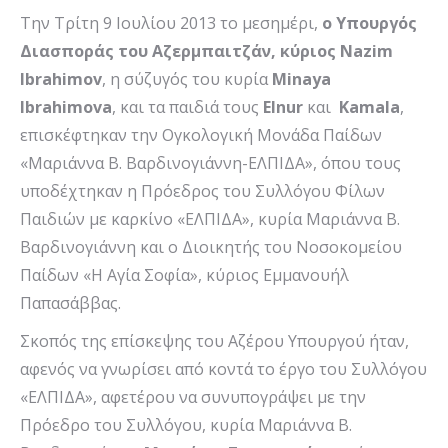
Την Τρίτη 9 Ιουλίου 2013 το μεσημέρι,
ο Υπουργός
Διασποράς του Αζερμπαιτζάν, κύριος Nazim
Ibrahimov
, η σύζυγός του κυρία
Minaya
Ibrahimova
, και τα παιδιά τους
Εlnur
και
Kamala
,
επισκέφτηκαν την Ογκολογική Μονάδα Παίδων
«Μαριάννα Β. Βαρδινογιάννη-ΕΛΠΙΔΑ», όπου τους
υποδέχτηκαν η Πρόεδρος του Συλλόγου Φίλων
Παιδιών με καρκίνο «ΕΛΠΙΔΑ», κυρία Μαριάννα Β.
Βαρδινογιάννη και ο Διοικητής του Νοσοκομείου
Παίδων «Η Αγία Σοφία», κύριος Εμμανουήλ
Παπασάββας.
Σκοπός της επίσκεψης του Αζέρου Υπουργού ήταν,
αφενός να γνωρίσει από κοντά το έργο του Συλλόγου
«ΕΛΠΙΔΑ», αφετέρου να συνυπογράψει με την
Πρόεδρο του Συλλόγου, κυρία Μαριάννα Β.