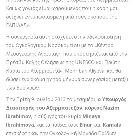
Και ως γονιός είμαι χαρούμενος που η κόρη μου
δείχνει εντυπωσιασμένη από τους σκοπούς της
ΕΛΠΙΔΑΣ».
Η συνεργασία αυτή στοχεύει στην αδελφοποίηση
του Ογκολογικού Νοσοκομείου με το «Κέντρο
Μεσογειακής Αναιμίας» που υποστηρίζεται από την
Πρέσβυ Καλής Θελήσεως της UNESCO και Πρώτη
Κυρία του Αζερμπαϊτζάν, Mehriban Aliyeva, και θα
δώσει ένα ακόμα ηχηρό μήνυμα συνεργασίας μεταξύ
των δυο λαών.
Την Τρίτη 9 Ιουλίου 2013 το μεσημέρι,
ο Υπουργός
Διασποράς του Αζερμπαιτζάν, κύριος Nazim
Ibrahimov
, η σύζυγός του κυρία
Minaya
Ibrahimova
, και τα παιδιά τους
Εlnur
και
Kamala
,
επισκέφτηκαν την Ογκολογική Μονάδα Παίδων