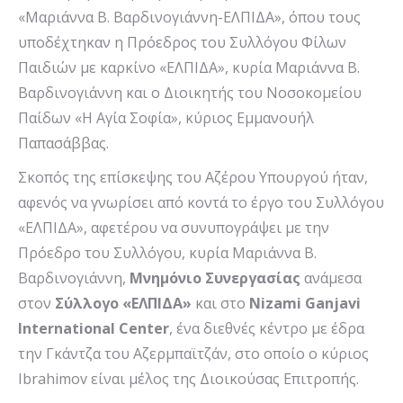
«Μαριάννα Β. Βαρδινογιάννη-ΕΛΠΙΔΑ», όπου τους
υποδέχτηκαν η Πρόεδρος του Συλλόγου Φίλων
Παιδιών με καρκίνο «ΕΛΠΙΔΑ», κυρία Μαριάννα Β.
Βαρδινογιάννη και ο Διοικητής του Νοσοκομείου
Παίδων «Η Αγία Σοφία», κύριος Εμμανουήλ
Παπασάββας.
Σκοπός της επίσκεψης του Αζέρου Υπουργού ήταν,
αφενός να γνωρίσει από κοντά το έργο του Συλλόγου
«ΕΛΠΙΔΑ», αφετέρου να συνυπογράψει με την
Πρόεδρο του Συλλόγου, κυρία Μαριάννα Β.
Βαρδινογιάννη,
Μνημόνιο Συνεργασίας
ανάμεσα
στον
Σύλλογο «ΕΛΠΙΔΑ»
και στο
Nizami
Ganjavi
International
Center
, ένα διεθνές κέντρο με έδρα
την Γκάντζα του Αζερμπαϊτζάν, στο οποίο ο κύριος
Ibrahimov είναι μέλος της Διοικούσας Επιτροπής.