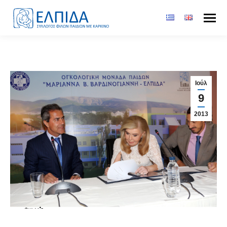
Ιούλ
9
2013