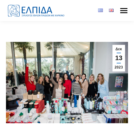
Δεκ
13
2023