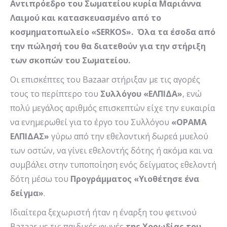
Αντιπρόεδρο του Σωματείου κυρία Μαριάννα
Λαιμού και κατασκευασμένο από τ
o
κοσμηματοπωλείο «
SERKOS
». Όλα τα έσοδα από
την πώλησή του θα διατεθούν για την στήριξη
των σκοπών του Σωματείου.
Οι επισκέπτες του Bazaar στήριξαν με τις αγορές
τους το περίπτερο του
Συλλόγου «ΕΛΠΙΔΑ»
, ενώ
πολύ μεγάλος αριθμός επισκεπτών είχε την ευκαιρία
να ενημερωθεί για το έργο του Συλλόγου
«ΟΡΑΜΑ
ΕΛΠΙΔΑΣ»
γύρω από την εθελοντική δωρεά μυελού
των οστών, να γίνει εθελοντής δότης ή ακόμα και να
συμβάλει στην τυποποίηση ενός δείγματος εθελοντή
δότη μέσω του
Προγράμματος «Υιοθέτησε ένα
δείγμα»
.
Ιδιαίτερα ξεχωριστή ήταν η έναρξη του φετινού
Bazaar με τις παιδικές φωνές
της Χορωδίας του