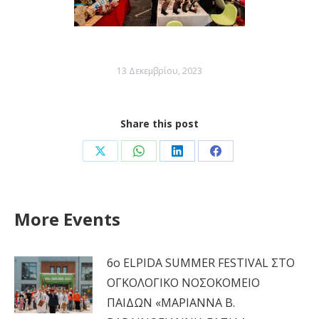
13 Δεκεμβρίου, 2023
Share this post
Share
Share
Share
Share
on
on
on
on
X
WhatsApp
LinkedIn
Facebook
More Events
6ο ELPIDA SUMMER FESTIVAL ΣΤΟ
ΟΓΚΟΛΟΓΙΚΟ ΝΟΣΟΚΟΜΕΙΟ
ΠΑΙΔΩΝ «ΜΑΡΙΑΝΝΑ Β.