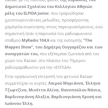
Δημοτικού Σχολείου του Κολλεγίου Αθηνών
,
μέλη του
ELPIDA
Junior
, που τραγούδησαν
χριστουγεννιάτικες μελωδίες, προσφέροντας
χαμόγελα συγκίνησης στους παρευρισκόμενους, ενώ
σημαντική ήταν η παρουσία του ραδιοφωνικού
σταθμού
MyRadio
104,6
και της εκπομπής
“
The
Mappes
Show
”, του Δημήτρη Ουγγαρέζου και των
συνεργατών του,
που εξέπεμπαν ζωντανά από τον
χώρο του Bazaar, στο πλαίσιο του 7ήμερου
ραδιομαραθωνίου για την «ΕΛΠΙΔΑ».
Στην οργανωτική επιτροπή του φετινού Bazaar
συμμετείχαν οι κυρίες:
Λαιμού Μαριάννα, Έλληνα
Τζωρτζίνα, Μινέττα Αλίνα, Θανοπούλου Νάσια,
Βαρδινογιάννη Αλεξία, Βαρδινογιάννη Χρυσή και
Ιωάννου Έλλη.