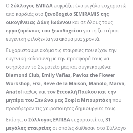
O
Σύλλογος ΕΛΠΙΔΑ
εκφράζει ένα μεγάλο ευχαριστώ
από καρδιάς στο
ξενοδοχείο
SEMIRAMIS
της
οικογένειας Δάκη Ιωάννου
και σε όλους τους
εργαζομένους του ξενοδοχείου
για τη ζεστή και
ευγενική φιλοξενία για ακόμα μια χρονιά.
Ευχαριστούμε ακόμα τις εταιρείες που είχαν την
ευγενική καλοσύνη με την προσφορά τους να
στηρίξουν το Σωματείο μας και συγκεκριμένα:
Di
amond
Club
,
Emily
Vafias
,
Pavlos
the
Flower
Workshop
,
Ersi
,
Reve
de
la
Maison
,
Manolo
,
Marva
,
Anatol
καθώς και
τον Ετεοκλή Παύλου και την
μητέρα του Ξενώνα μας Σοφία Μπουρπάκη
που
προσέφεραν τις χειροποίητες δημιουργίες τους.
Επίσης, ο
Σύλλογος ΕΛΠΙΔΑ
ευχαριστεί τις
31
μεγάλες εταιρείες
οι οποίες διέθεσαν στο Σύλλογο