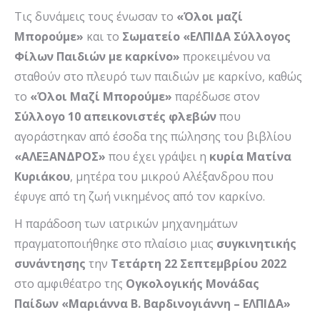
Τις δυνάμεις τους ένωσαν το
«Όλοι μαζί
Μπορούμε»
και το
Σωματείο «ΕΛΠΙΔΑ Σύλλογος
Φίλων Παιδιών με καρκίνο»
προκειμένου να
σταθούν στο πλευρό των παιδιών με καρκίνο, καθώς
το
«Όλοι Μαζί Μπορούμε»
παρέδωσε στον
Σύλλογο
10 απεικονιστές φλεβών
που
αγοράστηκαν από έσοδα της πώλησης του βιβλίου
«ΑΛΕΞΑΝΔΡΟΣ»
που έχει γράψει η
κυρία Ματίνα
Κυριάκου
, μητέρα του μικρού Αλέξανδρου που
έφυγε από τη ζωή νικημένος από τον καρκίνο.
H παράδοση των ιατρικών μηχανημάτων
πραγματοποιήθηκε στο πλαίσιο μιας
συγκινητικής
συνάντησης
την
Τετάρτη 22 Σεπτεμβρίου 2022
στο αμφιθέατρο της
Ογκολογικής Μονάδας
Παίδων «Μαριάννα Β. Βαρδινογιάννη – ΕΛΠΙΔΑ»