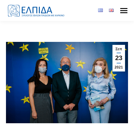
Σεπ
23
2021