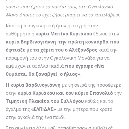
γονείς που έχουν τα παιδιά τους στο Ογκολογικό.
Μόνο όποιος το έχει ζήσει μπορεί να το καταλάβει».
Ιδιαίτερα συγκινητική ήταν η στιγμή όταν
αυθόρμητα η
κυρία Ματίνα Κυριάκου
έδωσε στην
κυρία Βαρδινογιάννη
την πρώτη κονκάρδα που
έφτιαξε με τα χέρια του ο Αλέξανδρος
κατά την
παραμονή του στην Ογκολογική Μονάδα για να
εμψυχώνει τα άλλα παιδιά
που έγραφε «Να
θυμάσαι, θα ξαναβγεί ο ήλιος».
Η
κυρία Βαρδινογιάννη
με τη σειρά της προσέφερε
στην
κυρία Κυριάκου και τον κύριο Σπανολιό
την
Τιμητική Πλακέτα του Συλλόγου
καθώς και το
άγαλμα της
«ΕΛΠΙΔΑΣ»
με την μητέρα που κρατά
στην αγκαλιά της ένα παιδί.
Στη συνέχεια όλοι μαζί τοποθέτησαν συμβολικά