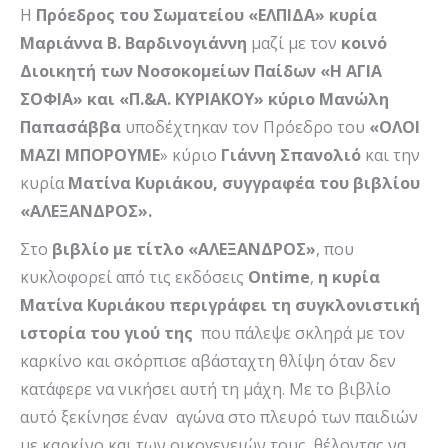
Η
Πρόεδρος του Σωματείου «ΕΛΠΙΔΑ» κυρία
Μαριάννα Β. Βαρδινογιάννη
μαζί με τον
κοινό
Διοικητή των Νοσοκομείων Παίδων «Η ΑΓΙΑ
ΣΟΦΙΑ» και «Π.&Α. ΚΥΡΙΑΚΟΥ»
κύριο Μανώλη
Παπασάββα
υποδέχτηκαν τον Πρόεδρο του
«ΟΛΟΙ
ΜΑΖΙ ΜΠΟΡΟΥΜΕ
» κύριο
Γιάννη Σπανολιό
και την
κυρία
Ματίνα Κυριάκου, συγγραφέα του βιβλίου
«ΑΛΕΞΑΝΔΡΟΣ».
Στο
βιβλίο με τίτλο «ΑΛΕΞΑΝΔΡΟΣ»
, που
κυκλοφορεί από τις εκδόσεις
Ontime
,
η κυρία
Ματίνα Κυριάκου περιγράφει τη συγκλονιστική
ιστορία του γιού της
που πάλεψε σκληρά με τον
καρκίνο και σκόρπισε αβάσταχτη θλίψη όταν δεν
κατάφερε να νικήσει αυτή τη μάχη. Με το βιβλίο
αυτό ξεκίνησε έναν αγώνα στο πλευρό των παιδιών
με καρκίνο και των οικογενειών τους, θέλοντας να