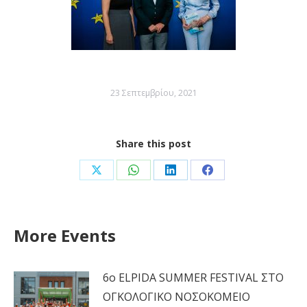
23 Σεπτεμβρίου, 2021
Share this post
Share
Share
Share
Share
on
on
on
on
X
WhatsApp
LinkedIn
Facebook
More Events
6ο ELPIDA SUMMER FESTIVAL ΣΤΟ
ΟΓΚΟΛΟΓΙΚΟ ΝΟΣΟΚΟΜΕΙΟ