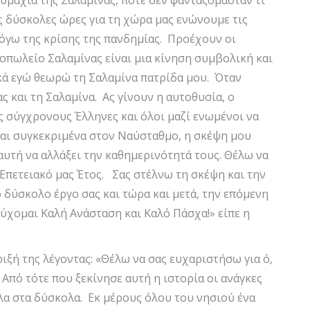
μαχία της Σαλαμίνας, ποτέ δεν φανταζόμασταν τι
ις δύσκολες ώρες για τη χώρα μας ενώνουμε τις
όγω της κρίσης της πανδημίας. Προέχουν οι
οπωλείο Σαλαμίνας είναι μια κίνηση συμβολική και
ικά εγώ θεωρώ τη Σαλαμίνα πατρίδα μου. Όταν
ς και τη Σαλαμίνα. Ας γίνουν η αυτοθυσία, ο
υς σύγχρονους Έλληνες και όλοι μαζί ενωμένοι να
και συγκεκριμένα στον Ναύσταθμο, η σκέψη μου
 αυτή να αλλάξει την καθημερινότητά τους. Θέλω να
 Επετειακό μας Έτος. Σας στέλνω τη σκέψη και την
ο δύσκολο έργο σας και τώρα και μετά, την επόμενη
εύχομαι Καλή Ανάσταση και Καλό Πάσχα!» είπε η
ιξή της λέγοντας: «Θέλω να σας ευχαριστήσω για ό,
Από τότε που ξεκίνησε αυτή η ιστορία οι ανάγκες
όλα στα δύσκολα. Εκ μέρους όλου του νησιού ένα