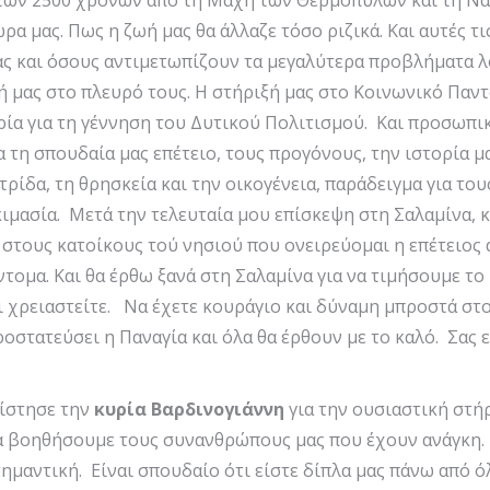
 των 2500 χρόνων από τη Μάχη των Θερμοπυλών και τη Ναυ
α μας. Πως η ζωή μας θα άλλαζε τόσο ριζικά. Και αυτές τ
ς και όσους αντιμετωπίζουν τα μεγαλύτερα προβλήματα λ
 μας στο πλευρό τους. Η στήριξή μας στο Κοινωνικό Παντ
ηρία για τη γέννηση του Δυτικού Πολιτισμού. Και προσωπ
τη σπουδαία μας επέτειο, τους προγόνους, την ιστορία μα
τρίδα, τη θρησκεία και την οικογένεια, παράδειγμα για το
ιμασία. Μετά την τελευταία μου επίσκεψη στη Σαλαμίνα, 
, στους κατοίκους τού νησιού που ονειρεύομαι η επέτειος
τομα. Και θα έρθω ξανά στη Σαλαμίνα για να τιμήσουμε το
τι χρειαστείτε. Να έχετε κουράγιο και δύναμη μπροστά στ
ροστατεύσει η Παναγία και όλα θα έρθουν με το καλό. Σας 
ίστησε την
κυρία Βαρδινογιάννη
για την ουσιαστική στήρ
να βοηθήσουμε τους συνανθρώπους μας που έχουν ανάγκη. 
σημαντική. Είναι σπουδαίο ότι είστε δίπλα μας πάνω από 