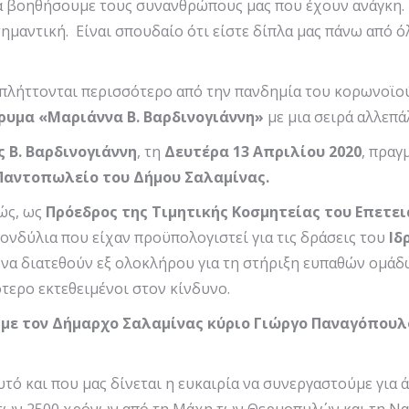
να βοηθήσουμε τους συνανθρώπους μας που έχουν ανάγκη. 
σημαντική. Είναι σπουδαίο ότι είστε δίπλα μας πάνω από 
πλήττονται περισσότερο από την πανδημία του κορωνοϊο
δρυμα «Μαριάννα Β. Βαρδινογιάννη»
με μια σειρά αλλεπ
 Β. Βαρδινογιάννη
, τη
Δευτέρα 13 Απριλίου 2020
, πραγ
Παντοπωλείο του
Δήμου Σαλαμίνας.
θώς, ως
Πρόεδρος της Τιμητικής Κοσμητείας του Επετει
ονδύλια που είχαν προϋπολογιστεί για τις δράσεις του
Ιδ
να διατεθούν εξ ολοκλήρου για τη στήριξη ευπαθών ομάδ
τερο εκτεθειμένοι στον κίνδυνο.
 με τον Δήμαρχο Σαλαμίνας κύριο Γιώργο Παναγόπουλ
τό και που μας δίνεται η ευκαιρία να συνεργαστούμε για 