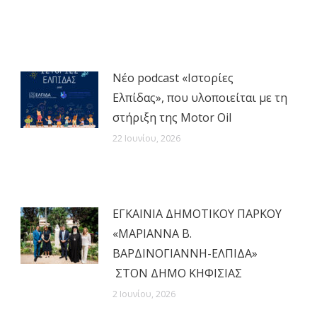
X
WhatsApp
LinkedIn
Facebook
Νέο podcast «Ιστορίες
Ελπίδας», που υλοποιείται με τη
στήριξη της Motor Oil
22 Ιουνίου, 2026
ΕΓΚΑΙΝΙΑ ΔΗΜΟΤΙΚΟΥ ΠΑΡΚΟΥ
«ΜΑΡΙΑΝΝΑ Β.
ΒΑΡΔΙΝΟΓΙΑΝΝΗ-ΕΛΠΙΔΑ»
ΣΤΟΝ ΔΗΜΟ ΚΗΦΙΣΙΑΣ
2 Ιουνίου, 2026