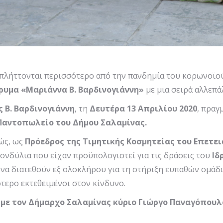
πλήττονται περισσότερο από την πανδημία του κορωνοϊο
δρυμα «Μαριάννα Β. Βαρδινογιάννη»
με μια σειρά αλλεπ
 Β. Βαρδινογιάννη
, τη
Δευτέρα 13 Απριλίου 2020
, πραγ
Παντοπωλείο του
Δήμου Σαλαμίνας.
θώς, ως
Πρόεδρος της Τιμητικής Κοσμητείας του Επετει
ονδύλια που είχαν προϋπολογιστεί για τις δράσεις του
Ιδ
να διατεθούν εξ ολοκλήρου για τη στήριξη ευπαθών ομάδ
τερο εκτεθειμένοι στον κίνδυνο.
 με τον Δήμαρχο Σαλαμίνας κύριο Γιώργο Παναγόπουλ