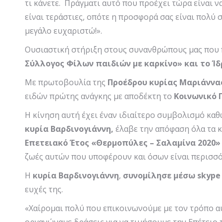
τι κάνετε. Πράγματι αυτό που προέχει τώρα είναι 
είναι τεράστιες, οπότε η προσφορά σας είναι πολύ 
μεγάλο ευχαριστώ!».
Ουσιαστική στήριξη στους συνανθρώπους μας που 
Σύλλογος Φίλων παιδιών με καρκίνο» και το Ί
Με πρωτοβουλία της
Προέδρου
κυρίας Μαριάννας
ειδών πρώτης ανάγκης με αποδέκτη το
Κοινωνικό 
Η κίνηση αυτή έχει έναν ιδιαίτερο συμβολισμό κα
κυρία Βαρδινογιάννη,
έλαβε την απόφαση όλα τα κ
Επετειακό Έτος «Θερμοπύλες – Σαλαμίνα 2020»
ζωές αυτών που υποφέρουν και όσων είναι περισσό
Η
κυρία Βαρδινογιάννη
,
συνομίλησε μέσω skype
ευχές της.
«Χαίρομαι πολύ που επικοινωνούμε με τον τρόπο αυ