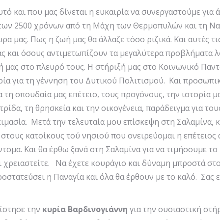
τό και που μας δίνεται η ευκαιρία να συνεργαστούμε για 
 των 2500 χρόνων από τη Μάχη των Θερμοπυλών και τη Ναυ
α μας. Πως η ζωή μας θα άλλαζε τόσο ριζικά. Και αυτές τ
ς και όσους αντιμετωπίζουν τα μεγαλύτερα προβλήματα λ
 μας στο πλευρό τους. Η στήριξή μας στο Κοινωνικό Παντ
ηρία για τη γέννηση του Δυτικού Πολιτισμού. Και προσωπ
τη σπουδαία μας επέτειο, τους προγόνους, την ιστορία μα
τρίδα, τη θρησκεία και την οικογένεια, παράδειγμα για το
ιμασία. Μετά την τελευταία μου επίσκεψη στη Σαλαμίνα, 
, στους κατοίκους τού νησιού που ονειρεύομαι η επέτειος
τομα. Και θα έρθω ξανά στη Σαλαμίνα για να τιμήσουμε το
τι χρειαστείτε. Να έχετε κουράγιο και δύναμη μπροστά στ
ροστατεύσει η Παναγία και όλα θα έρθουν με το καλό. Σας 
ίστησε την
κυρία Βαρδινογιάννη
για την ουσιαστική στήρ