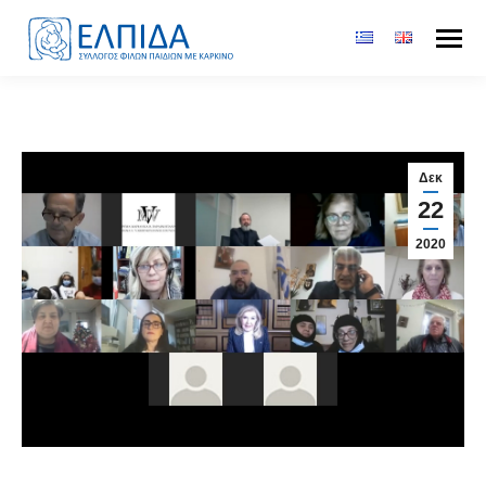
Δεκ
22
2020