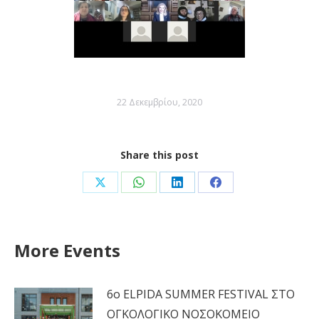
22 Δεκεμβρίου, 2020
Share this post
Share
Share
Share
Share
on
on
on
on
X
WhatsApp
LinkedIn
Facebook
More Events
6ο ELPIDA SUMMER FESTIVAL ΣΤΟ
ΟΓΚΟΛΟΓΙΚΟ ΝΟΣΟΚΟΜΕΙΟ