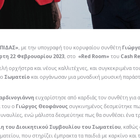
ΛΠΙΔΑΣ»
, με την υπογραφή του κορυφαίου συνθέτη
Γιώργ
ρτη 22 Φεβρουαρίου 2023
, στο
«
Red
Room
»
του
Cash
Re
λή ορχήστρα και νέους καλλιτέχνες, και συγκεκριμένα το
το
Σωματείο
και οργάνωσαν μια μοναδική μουσική παράστ
αρδινογιάννη
ευχαρίστησε από καρδιάς τον συνθέτη για 
ά του ο
Γιώργος Θεοφάνους
συγκινημένος δεσμεύτηκε πως 
συναυλίες, ενώ μάλιστα δεσμεύτηκε πως θα συνθέσει ένα τ
λη του Διοικητικού Συμβουλίου του Σωματείου
, καθώς
ατείου, που στηρίζει έμπρακτα τα παιδιά με καρκίνο και τ