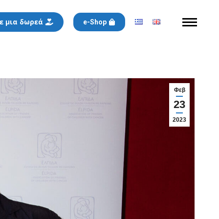
ε μια δωρεά
e-Shop
Φεβ
23
2023