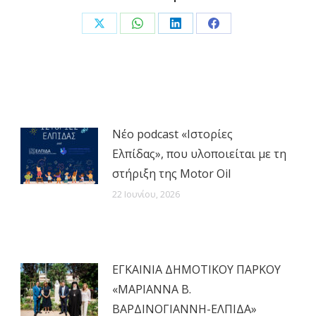
Share
Share
Share
Share
on
on
on
on
X
WhatsApp
LinkedIn
Facebook
Νέο podcast «Ιστορίες
Ελπίδας», που υλοποιείται με τη
στήριξη της Motor Oil
22 Ιουνίου, 2026
ΕΓΚΑΙΝΙΑ ΔΗΜΟΤΙΚΟΥ ΠΑΡΚΟΥ
«ΜΑΡΙΑΝΝΑ Β.
ΒΑΡΔΙΝΟΓΙΑΝΝΗ-ΕΛΠΙΔΑ»