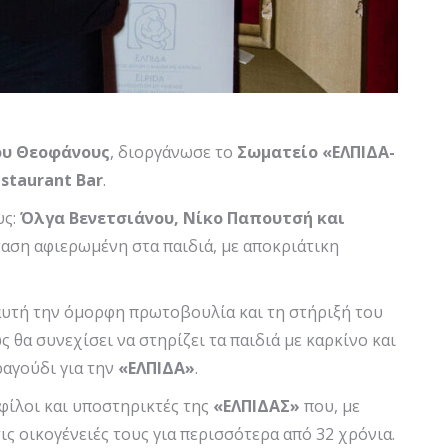
ου Θεοφάνους
, διοργάνωσε το
Σωματείο «ΕΛΠΙΔΑ-
staurant
Bar
.
υς:
Όλγα Βενετσιάνου,
N
ίκο Παπουτσή και
αση αφιερωμένη στα παιδιά, με αποκριάτικη
αυτή την όμορφη πρωτοβουλία και τη στήριξή του
θα συνεχίσει να στηρίζει τα παιδιά με καρκίνο και
ραγούδι για την
«ΕΛΠΙΔΑ»
.
 φίλοι και υποστηρικτές της
«ΕΛΠΙΔΑΣ»
που, με
ις οικογένειές τους για περισσότερα από 32 χρόνια.