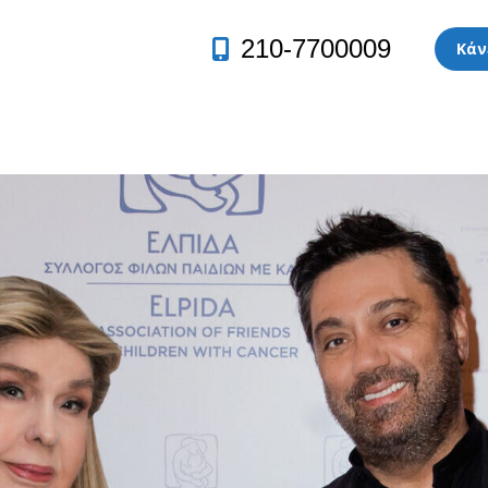
210-7700009
Κάν