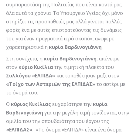
συμπαραστάση της Πολιτείας που είναι κοντά μας
όλα αυτά τα χρόνια. Το Υπουργείο Υγείας όχι μόνο
στηρίζει τις προσπάθειές μας αλλά γίνεται πολλές
φορές ένα με αυτές επιστρατεύοντας τις δυνάμεις
του για έναν πραγματικά ιερό σκοπό», ανέφερε
χαρακτηριστικά η
κυρία Βαρδινογιάννη
.
Στη συνέχεια, η
κυρία Βαρδινογιάννη
, απένειμε
στον
κύριο Κικίλια
την τιμητική πλακέτα του
Συλλόγου «ΕΛΠΙΔΑ»
και τοποθέτησαν μαζί στον
«Τοίχο των Αστεριών της ΕΛΠΙΔΑΣ»
το αστέρι με
το όνομά του.
Ο
κύριος
Κικίλιας
ευχαρίστησε την
κυρία
Βαρδινογιάννη
για την μεγάλη τιμή τονίζοντας στην
ομιλία του την σπουδαιότητα του έργου της
«ΕΛΠΙΔΑΣ»
: «Το όνομα «ΕΛΠΙΔΑ» είναι ένα όνομα