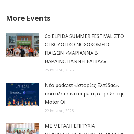
on
on
on
on
X
WhatsApp
LinkedIn
Facebook
More Events
6ο ELPIDA SUMMER FESTIVAL ΣΤΟ
ΟΓΚΟΛΟΓΙΚΟ ΝΟΣΟΚΟΜΕΙΟ
ΠΑΙΔΩΝ «ΜΑΡΙΑΝΝΑ Β.
ΒΑΡΔΙΝΟΓΙΑΝΝΗ-ΕΛΠΙΔΑ»
25 Ιουνίου, 2026
Νέο podcast «Ιστορίες Ελπίδας»,
που υλοποιείται με τη στήριξη της
Motor Oil
22 Ιουνίου, 2026
MΕ ΜΕΓΑΛΗ ΕΠΙΤΥΧΙΑ