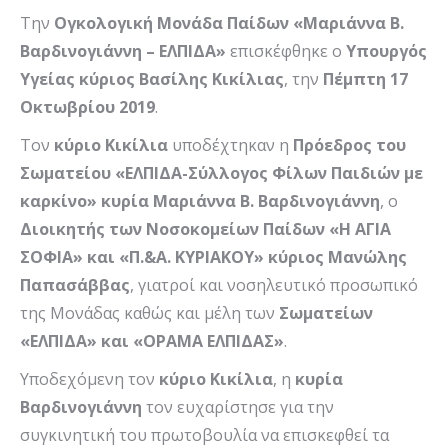
Την
Ογκολογική Μονάδα Παίδων «Μαριάννα Β.
Βαρδινογιάννη – ΕΛΠΙΔΑ»
επισκέφθηκε ο
Υπουργός
Υγείας κύριος Βασίλης Κικίλιας
, την
Πέμπτη 17
Οκτωβρίου 2019
.
Τον
κύριο Κικίλια
υποδέχτηκαν η
Πρόεδρος του
Σωματείου «ΕΛΠΙΔΑ-Σύλλογος Φίλων Παιδιών με
καρκίνο» κυρία Μαριάννα Β. Βαρδινογιάννη
, ο
Διοικητής των Νοσοκομείων Παίδων «Η ΑΓΙΑ
ΣΟΦΙΑ» και «Π.&Α. ΚΥΡΙΑΚΟΥ» κύριος Μανώλης
Παπασάββας
, γιατροί και νοσηλευτικό προσωπικό
της Μονάδας καθώς και μέλη των
Σωματείων
«ΕΛΠΙΔΑ» και «ΟΡΑΜΑ ΕΛΠΙΔΑΣ»
.
Υποδεχόμενη τον
κύριο Κικίλια
, η
κυρία
Βαρδινογιάννη
τον ευχαρίστησε για την
συγκινητική του πρωτοβουλία να επισκεφθεί τα