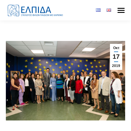
Οκτ
17
2019