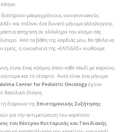
 κόσμο.
ς διατηρούν μακροχρόνιους οικογενειακούς
ΙΔΑΣ» και στέλνει ένα δυνατό μήνυμα αλληλεγγύης
τεράστια απήχηση σε ολόκληρο τον κόσμο σας
λύτερο. Από τα βάθη της καρδιάς μου, θα ήθελα να
οι εμείς, η οικογένεια της «ΕΛΠΙΔΑΣ» νιώθουμε
νη, είναι ένας κόσμος όπου κάθε παιδί με καρκίνο,
 σύντομα και το τέταρτο. Αυτό είναι ένα μήνυμα
á
xima
Center
for
Pediatric
Oncology
έχουν
ο Βασιλικό Ζεύγος.
 τη διάρκεια της
Επιστημονικής Συζήτησης
.
ιών για την αντιμετώπιση του καρκίνου
νος του Κέντρου Κυτταρικής και Γονιδιακής
λεσματική καταπολέμηση του καρκίνου, ερευνητές