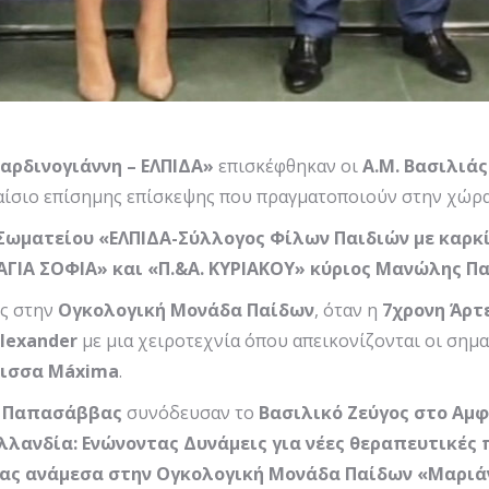
αρδινογιάννη – ΕΛΠΙΔΑ»
επισκέφθηκαν οι
Α.Μ. Βασιλιά
λαίσιο επίσημης επίσκεψης που πραγματοποιούν στην χώρα
Σωματείου «ΕΛΠΙΔΑ-Σύλλογος Φίλων Παιδιών με καρκί
 ΑΓΙΑ ΣΟΦΙΑ» και «Π.&Α. ΚΥΡΙΑΚΟΥ» κύριος Μανώλης 
υς στην
Ογκολογική Μονάδα Παίδων
, όταν η
7χρονη Άρτ
lexander
με μια χειροτεχνία όπου απεικονίζονται οι σημα
λισσα
M
á
xima
.
ς Παπασάββας
συνόδευσαν το
Βασιλικό Ζεύγος στο Αμ
λλανδία: Ενώνοντας Δυνάμεις για νέες θεραπευτικές 
ας ανάμεσα στην Ογκολογική Μονάδα Παίδων «Μαριάν