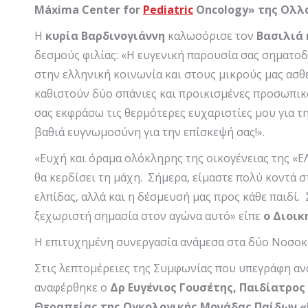
M
á
xima
Center
for
Pediatric
Oncology
»
της Ολλ
Η
κυρία Βαρδινογιάννη
καλωσόρισε τον
Βασιλιά 
δεσμούς φιλίας: «Η ευγενική παρουσία σας σηματοδ
στην ελληνική κοινωνία και στους μικρούς μας ασθ
καθιστούν δύο σπάνιες και προικισμένες προσωπικό
σας εκφράσω τις θερμότερες ευχαριστίες μου για τη
βαθιά ευγνωμοσύνη για την επίσκεψή σας!».
«Ευχή και όραμα ολόκληρης της οικογένειας της «Ε
θα κερδίσει τη μάχη. Σήμερα, είμαστε πολύ κοντά σ
ελπίδας, αλλά και η δέσμευσή μας προς κάθε παιδί
ξεχωριστή σημασία στον αγώνα αυτό» είπε
ο Διοικ
Η επιτυχημένη συνεργασία ανάμεσα στα δύο Νοσοκομ
Στις λεπτομέρειες της Συμφωνίας που υπεγράφη αν
αναφέρθηκε ο
Δρ Ευγένιος Γουσέτης,
Παιδίατρος 
Θεραπείας της Ογκολογικής Μονάδας Παίδων «Μ