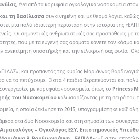
ανδίας
, ένα από τα κορυφαία ογκολογικά νοσοκομεία στον
και τη Βασίλισσα
συγκινημένη και με θερμά λόγια, καθώ
οτεί μια πολύ ιδιαίτερη περίσταση στην ιστορία της «ΕΛΠ
ενείς. Οι σημαντικές ανθρωπιστικές σας προσπάθειες με 
τητες, που με τα ευγενή σας οράματα κάνετε τον κόσμο κα
ν ανεκτίμητη υποστήριξη και την ειλικρινή σας φιλία. Όλ
ΛΠΙΔΑΣ», και προπαντός της κυρίας Μαριάννας Βαρδινογιάν
το να το πετύχουμε. 3 στα 4 παιδιά θεραπεύονται και πολύ
. Συνεργασίες με κορυφαία νοσοκομεία, όπως το
Princess
M
ητής του Νοσοκομείου
καλωσορίζοντας με τη σειρά του τ
εία, η οποία ξεκίνησε το 2015, υπογραμμίστηκε καθ’ όλη
άμεσα στα δύο Νοσοκομεία και στη σημασία των συνεργασ
Αιματολόγος – Ογκολόγος ΕΣΥ, Επιστημονικός Υπεύθυ
αριάννα Β. Βαρδινογιάννη – ΕΛΠΙΔΑ»
: «Για την αποτε