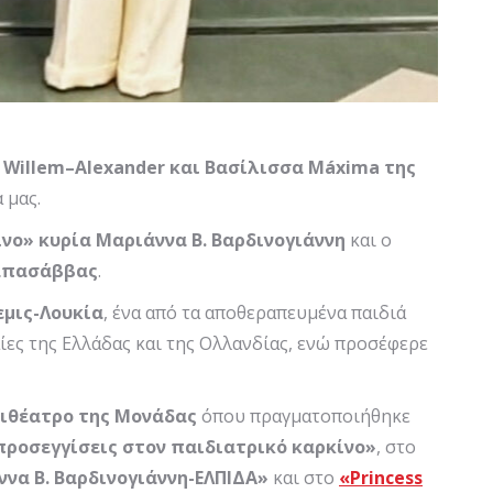
ς
Willem
–
Alexander
και Βασίλισσα
M
á
xima
της
 μας.
νο» κυρία Μαριάννα Β. Βαρδινογιάννη
και ο
Παπασάββας
.
εμις-Λουκία
, ένα από τα αποθεραπευμένα παιδιά
ίες της Ελλάδας και της Ολλανδίας, ενώ προσέφερε
φιθέατρο της Μονάδας
όπου πραγματοποιήθηκε
προσεγγίσεις στον παιδιατρικό καρκίνο»
, στο
να Β. Βαρδινογιάννη-ΕΛΠΙΔΑ»
και στο
«
Princess