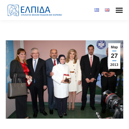
Μαρ
27
2013