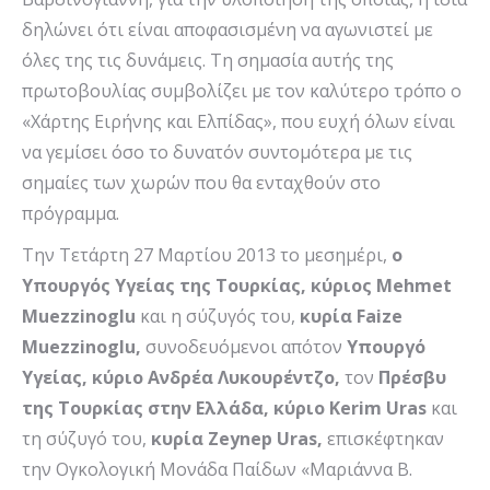
δηλώνει ότι είναι αποφασισμένη να αγωνιστεί με
όλες της τις δυνάμεις. Τη σημασία αυτής της
πρωτοβουλίας συμβολίζει με τον καλύτερο τρόπο ο
«Χάρτης Ειρήνης και Ελπίδας», που ευχή όλων είναι
να γεμίσει όσο το δυνατόν συντομότερα με τις
σημαίες των χωρών που θα ενταχθούν στο
πρόγραμμα.
Την Τετάρτη 27 Μαρτίου 2013 το μεσημέρι,
ο
Υπουργός Υγείας της Τουρκίας, κύριος Mehmet
Muezzinoglu
και η σύζυγός του,
κυρία Faize
Muezzinoglu,
συνοδευόμενοι απότον
Υπουργό
Υγείας, κύριο Ανδρέα Λυκουρέντζο,
τον
Πρέσβυ
της Τουρκίας στην Ελλάδα, κύριο Kerim Uras
και
τη σύζυγό του,
κυρία Zeynep Uras,
επισκέφτηκαν
την Ογκολογική Μονάδα Παίδων «Μαριάννα Β.