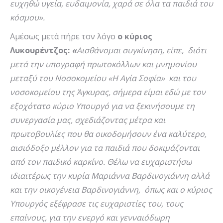
ευχηθώ υγεία, ευδαιμονία, χαρά σε όλα τα παιδιά του
κόσμου».
Αμέσως μετά πήρε τον λόγο
ο κύριος
Λυκουρέντζος:
«
Αισθάνομαι συγκίνηση, είπε, διότι
μετά την υπογραφή πρωτοκόλλων και μνημονίου
μεταξύ του Νοσοκομείου «Η Αγία Σοφία» και του
νοσοκομείου της Άγκυρας, σήμερα είμαι εδώ με τον
εξοχότατο κύριο Υπουργό για να ξεκινήσουμε τη
συνεργασία μας, σχεδιάζοντας μέτρα και
πρωτοβουλίες που θα οικοδομήσουν ένα καλύτερο,
αισιόδοξο μέλλον για τα παιδιά που δοκιμάζονται
από τον παιδικό καρκίνο. Θέλω να ευχαριστήσω
ιδιαιτέρως την κυρία Μαριάννα Βαρδινογιάννη αλλά
και την οικογένεια Βαρδινογιάννη, όπως και ο κύριος
Υπουργός εξέφρασε τις ευχαριστίες του, τους
επαίνους, για την ενεργό και γενναιόδωρη