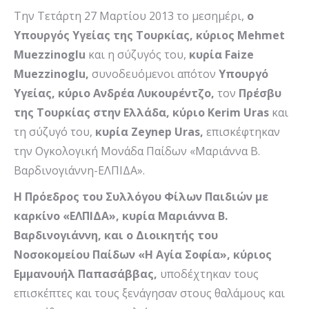
Την Τετάρτη 27 Μαρτίου 2013 το μεσημέρι,
ο
Υπουργός Υγείας της Τουρκίας, κύριος Mehmet
Muezzinoglu
και η σύζυγός του,
κυρία Faize
Muezzinoglu,
συνοδευόμενοι απότον
Υπουργό
Υγείας, κύριο Ανδρέα Λυκουρέντζο,
τον
Πρέσβυ
της Τουρκίας στην Ελλάδα, κύριο Kerim Uras
και
τη σύζυγό του,
κυρία Zeynep Uras,
επισκέφτηκαν
την Ογκολογική Μονάδα Παίδων «Μαριάννα Β.
Βαρδινογιάννη-ΕΛΠΙΔΑ».
Η Πρόεδρος του Συλλόγου Φίλων Παιδιών με
καρκίνο «ΕΛΠΙΔΑ», κυρία Μαριάννα Β.
Βαρδινογιάννη, και ο Διοικητής του
Νοσοκομείου Παίδων «Η Αγία Σοφία», κύριος
Εμμανουήλ Παπασάββας,
υποδέχτηκαν τους
επισκέπτες και τους ξενάγησαν στους θαλάμους και