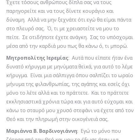
Έχετε τόσους ανθρώπους δίπλα σας να τους
παρηγορείτε και να τους δίνετε κουράγιο και
δύναμη. Αλλά να μην ξεχνάτε ότι εγώ θα είμαι πάντα
στο πλευρό σας. Ό, τι με χρειαστείτε να μου το
πείτε. Σε οτιδήποτε έχετε ανάγκη. Σας το υπόσχομαι
μέσα από την καρδιά μου πως θα κάνω ό, τι μπορώ.
Μητροπολίτης Ιερεμίας
: Αυτά που είπατε ήταν ένα
δυνατό κήρυγμα με μηνύματα θεϊκά, για αυτό το λέμε
κήρυγμα. Είναι μια σάλπιγγα όπου σαλπίζει το ωραίο
μήνυμα της φιλανθρωπίας, της αγάπης και εσείς όχι
μόνο το λέτε αλλά και το πράττετε. Και το πράττετε
εκκλησιαστικά χρόνια τώρα και για αυτό εύχομαι και
κάνω το σταυρό μου χρυσό στεφάνι να έχετε από τον
Θεό και την πληρωμή στην οικογένειά σας.
Μαριάννα Β. Βαρδινογιάννη
: Εγώ το μόνο που
ζήτησα από τον Θεό και μου το έδωσε ήταν μια