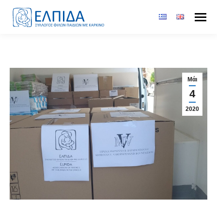
Μάι
4
2020