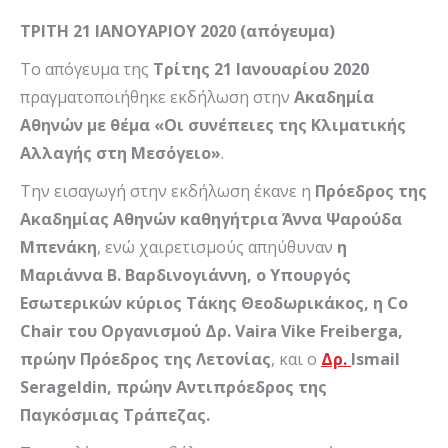
ΤΡΙΤΗ 21 ΙΑΝΟΥΑΡΙΟΥ 2020 (απόγευμα)
Το απόγευμα της
Τρίτης 21 Ιανουαρίου 2020
πραγματοποιήθηκε εκδήλωση στην
Ακαδημία
Αθηνών με θέμα «Οι συνέπειες της Κλιματικής
Αλλαγής στη Μεσόγειο»
.
Την εισαγωγή στην εκδήλωση έκανε η
Πρόεδρος της
Ακαδημίας Αθηνών καθηγήτρια Άννα Ψαρούδα
Μπενάκη
, ενώ χαιρετισμούς απηύθυναν
η
Μαριάννα Β. Βαρδινογιάννη,
ο Υπουργός
Εσωτερικών κύριος Τάκης Θεοδωρικάκος, η
Co
Chair
του
Οργανισμού Δρ.
Vaira
Vike
Freiberga
,
πρώην Πρόεδρος της Λετονίας
, και ο
Δρ.
Ismail
Serageldin
, πρώην Αντιπρόεδρος της
Παγκόσμιας Τράπεζας
.