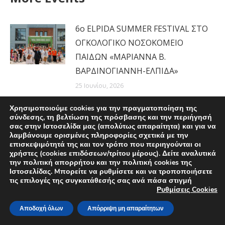
6ο ELPIDA SUMMER FESTIVAL ΣΤΟ
ΟΓΚΟΛΟΓΙΚΟ ΝΟΣΟΚΟΜΕΙΟ
ΠΑΙΔΩΝ «ΜΑΡΙΑΝΝΑ Β.
ΒΑΡΔΙΝΟΓΙΑΝΝΗ-ΕΛΠΙΔΑ»
25 Ιουνίου, 2026
Χρησιμοποιούμε cookies για την πραγματοποίηση της
Νέο podcast «Ιστορίες Ελπίδας»,
σύνδεσης, τη βελτίωση της πρόσβασης και την περιήγησή
που υλοποιείται με τη στήριξη της
σας στην Ιστοσελίδα μας (απολύτως απαραίτητα) και για να
λαμβάνουμε ορισμένες πληροφορίες σχετικά με την
Motor Oil
επισκεψιμότητά της και τον τρόπο που περιηγούνται οι
χρήστες (cookies επιδόσεων/τρίτου μέρους). Δείτε αναλυτικά
22 Ιουνίου, 2026
την πολιτική απορρήτου και την πολιτική cookies της
Ιστοσελίδας. Mπορείτε να ρυθμίσετε και να τροποποιήσετε
MΕ ΜΕΓΑΛΗ ΕΠΙΤΥΧΙΑ
τις επιλογές της συγκατάθεσής σας ανά πάσα στιγμή
Ρυθμίσεις Cookies
ΠΡΑΓΜΑΤΟΠΟΙΗΘΗΚΕ ΤΟ RIVIERA
SHOPPING FOR A GOOD CAUSE
Αποδοχή όλων
Απόρριψη μη απαραίτητων
11 Ιουνίου, 2026