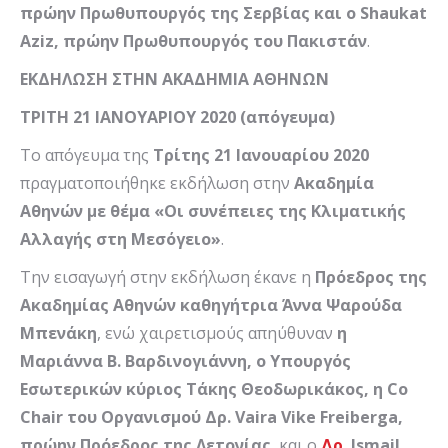
πρώην Πρωθυπουργός της Σερβίας και ο
Shaukat
Aziz
, πρώην Πρωθυπουργός του Πακιστάν
.
ΕΚΔΗΛΩΣΗ ΣΤΗΝ ΑΚΑΔΗΜΙΑ ΑΘΗΝΩΝ
ΤΡΙΤΗ 21 ΙΑΝΟΥΑΡΙΟΥ 2020 (απόγευμα)
Το απόγευμα της
Τρίτης 21 Ιανουαρίου 2020
πραγματοποιήθηκε εκδήλωση στην
Ακαδημία
Αθηνών με θέμα «Οι συνέπειες της Κλιματικής
Αλλαγής στη Μεσόγειο»
.
Την εισαγωγή στην εκδήλωση έκανε η
Πρόεδρος της
Ακαδημίας Αθηνών καθηγήτρια Άννα Ψαρούδα
Μπενάκη
, ενώ χαιρετισμούς απηύθυναν
η
Μαριάννα Β. Βαρδινογιάννη,
ο Υπουργός
Εσωτερικών κύριος Τάκης Θεοδωρικάκος, η
Co
Chair
του
Οργανισμού Δρ.
Vaira
Vike
Freiberga
,
πρώην Πρόεδρος της Λετονίας
, και ο
Δρ.
Ismail