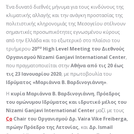
Ένα δυνατό διεθνές μήνυμα για τους κινδύνους της
κλιματικής αλλαγής και την ανάγκη προστασίας της
πολιτιστικής κληρονομιάς της Μεσογείου στέλνουν
σημαντικές προσωπικότητες εγνωσμένου κύρους
από την Ελλάδα και το εξωτερικό στο πλαίσιο του
ου
τριήμερου
20
High
Level
Meeting
του Διεθνούς
Οργανισμού
Nizami
Ganjavi
International
Center
,
που πραγματοποιείται στην
Αθήνα από τις 20 έως
τις 23 Ιανουαρίου 2020
, με πρωτοβουλία του
Ιδρύματος «Μαριάννα Β. Βαρδινογιάννη»
.
Η
κυρία Μαριάννα Β. Βαρδινογιάννη
,
Πρόεδρος
του ομώνυμου Ιδρύματος και ιδρυτικό μέλος του
Nizami
Ganjavi
International
Center
μαζί με τους
Co
Chair
του
Οργανισμού Δρ.
Vaira
Vike
Freiberga
,
πρώην Πρόεδρο της Λετονίας
, και
Δρ.
Ismail