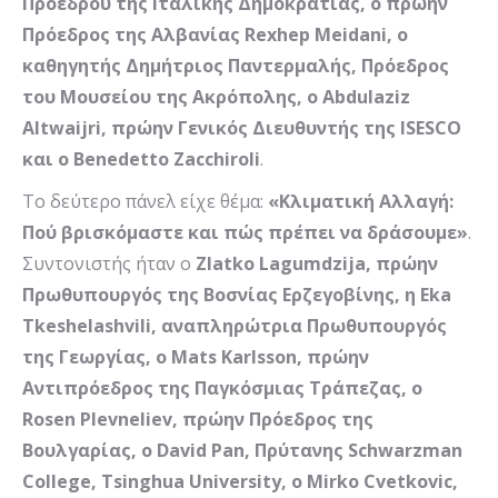
Προέδρου της Ιταλικής Δημοκρατίας, ο πρώην
Πρόεδρος της Αλβανίας
Rexhep
Meidani
, ο
καθηγητής Δημήτριος Παντερμαλής, Πρόεδρος
του Μουσείου της Ακρόπολης,
o
Abdulaziz
Altwaijri
, πρώην Γενικός Διευθυντής της
ISESCO
και ο
Benedetto
Zacchiroli
.
Το δεύτερο πάνελ είχε θέμα:
«Κλιματική Αλλαγή:
Πού βρισκόμαστε και πώς πρέπει να δράσουμε»
.
Συντονιστής ήταν ο
Zlatko
Lagumdzija
, πρώην
Πρωθυπουργός της Βοσνίας Ερζεγοβίνης, η
Eka
Tkeshelashvili
, αναπληρώτρια Πρωθυπουργός
της Γεωργίας, ο
Mats
Karlsson
, πρώην
Αντιπρόεδρος της Παγκόσμιας Τράπεζας, ο
Rosen
Plevneliev
, πρώην Πρόεδρος της
Βουλγαρίας,
o
David
Pan
, Πρύτανης
Schwarzman
College
,
Tsinghua
University
,
o
Mirko
Cvetkovic
,