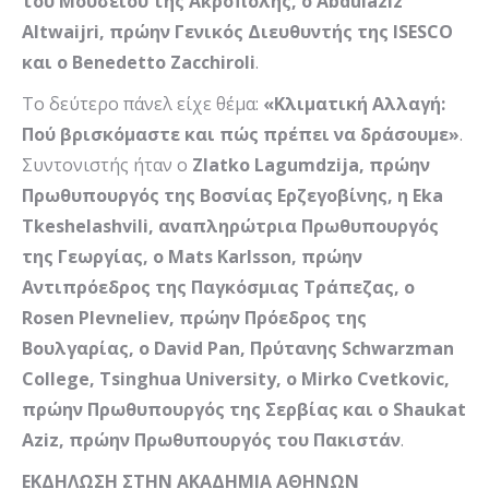
του Μουσείου της Ακρόπολης,
o
Abdulaziz
Altwaijri
, πρώην Γενικός Διευθυντής της
ISESCO
και ο
Benedetto
Zacchiroli
.
Το δεύτερο πάνελ είχε θέμα:
«Κλιματική Αλλαγή:
Πού βρισκόμαστε και πώς πρέπει να δράσουμε»
.
Συντονιστής ήταν ο
Zlatko
Lagumdzija
, πρώην
Πρωθυπουργός της Βοσνίας Ερζεγοβίνης, η
Eka
Tkeshelashvili
, αναπληρώτρια Πρωθυπουργός
της Γεωργίας, ο
Mats
Karlsson
, πρώην
Αντιπρόεδρος της Παγκόσμιας Τράπεζας, ο
Rosen
Plevneliev
, πρώην Πρόεδρος της
Βουλγαρίας,
o
David
Pan
, Πρύτανης
Schwarzman
College
,
Tsinghua
University
,
o
Mirko
Cvetkovic
,
πρώην Πρωθυπουργός της Σερβίας και ο
Shaukat
Aziz
, πρώην Πρωθυπουργός του Πακιστάν
.
ΕΚΔΗΛΩΣΗ ΣΤΗΝ ΑΚΑΔΗΜΙΑ ΑΘΗΝΩΝ