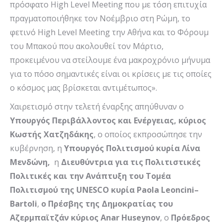
πρόσφατο High Level Meeting που με τόση επιτυχία
πραγματοποιήθηκε τον Νοέμβριο στη Ρώμη, το
φετινό High Level Meeting την Αθήνα και το Φόρουμ
του Μπακού που ακολουθεί τον Μάρτιο,
προκειμένου να στείλουμε ένα μακροχρόνιο μήνυμα
για το πόσο σημαντικές είναι οι κρίσεις με τις οποίες
ο κόσμος μας βρίσκεται αντιμέτωπος».
Χαιρετισμό στην τελετή έναρξης απηύθυναν ο
Υπουργός Περιβάλλοντος και Ενέργειας, κύριος
Κωστής Χατζηδάκης
, ο οποίος εκπροσώπησε την
κυβέρνηση, η
Υπουργός Πολιτισμού κυρία Λίνα
Μενδώνη,
η
Διευθύντρια για τις Πολιτιστικές
Πολιτικές και την Ανάπτυξη του Τομέα
Πολιτισμού της
UNESCO
κυρία
Paola Leoncini
–
Bartoli
,
ο Πρέσβης της Δημοκρατίας του
Αζερμπαϊτζάν κύριος
Anar Huseynov
, o
Πρόεδρος