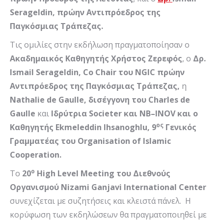
Serageldin
, πρώην Αντιπρόεδρος της
Παγκόσμιας Τράπεζας
.
Τις ομιλίες στην εκδήλωση πραγματοποίησαν ο
Ακαδημαικός Καθηγητής Χρήστος Ζερεφός
, o
Δρ.
Ismail
Serageldin
,
Co
Chair
του
NGIC
πρώην
Αντιπρόεδρος της Παγκόσμιας Τράπεζας,
η
Nathalie
de
Gaulle
, δισέγγονη του
Charles
de
Gaulle
και
Ιδρύτρια
Societer
και
NB
–
INOV
και ο
ος
Καθηγητής
Ekmeleddin
Ihsanoghlu
, 9
Γενικός
Γραμματέας του
Organisation
of
Islamic
Cooperation
.
ο
Το
20
High Level Meeting του Διεθνούς
Οργανισμού Nizami Ganjavi International Center
συνεχίζεται με συζητήσεις και κλειστά πάνελ. Η
κορύφωση των εκδηλώσεων θα πραγματοποιηθεί με