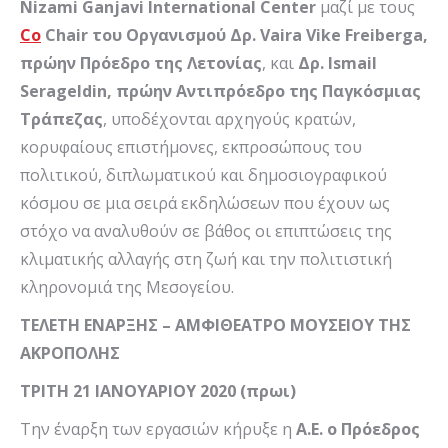
Nizami
Ganjavi
International
Center
μαζί με τους
Co
Chair
του
Οργανισμού Δρ.
Vaira
Vike
Freiberga
,
πρώην Πρόεδρο της Λετονίας
, και
Δρ.
Ismail
Serageldin
, πρώην Αντιπρόεδρο της Παγκόσμιας
Τράπεζας
, υποδέχονται αρχηγούς κρατών,
κορυφαίους επιστήμονες, εκπροσώπους του
πολιτικού, διπλωματικού και δημοσιογραφικού
κόσμου σε μια σειρά εκδηλώσεων που έχουν ως
στόχο να αναλυθούν σε βάθος οι επιπτώσεις της
κλιματικής αλλαγής στη ζωή και την πολιτιστική
κληρονομιά της Μεσογείου.
ΤΕΛΕΤΗ ΕΝΑΡΞΗΣ – ΑΜΦΙΘΕΑΤΡΟ ΜΟΥΣΕΙΟΥ ΤΗΣ
ΑΚΡΟΠΟΛΗΣ
ΤΡΙΤΗ 21 ΙΑΝΟΥΑΡΙΟΥ 2020 (πρωι)
Την έναρξη των εργασιών κήρυξε η
Α.Ε. ο Πρόεδρος