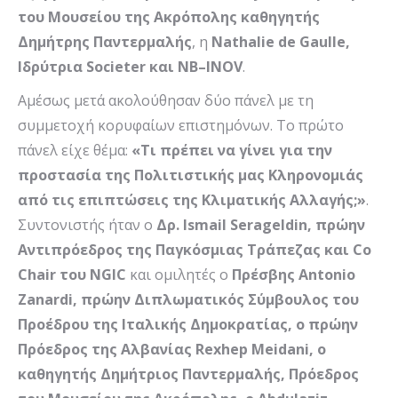
του Μουσείου της Ακρόπολης καθηγητής
Δημήτρης Παντερμαλής
, η
Ν
athalie de Gaulle
,
Ιδρύτρια
Societer
και
NB
–
INOV
.
Αμέσως μετά ακολούθησαν δύο πάνελ με τη
συμμετοχή κορυφαίων επιστημόνων. To πρώτο
πάνελ είχε θέμα:
«Τι πρέπει να γίνει για την
προστασία της Πολιτιστικής μας Κληρονομιάς
από τις επιπτώσεις της Κλιματικής Αλλαγής;»
.
Συντονιστής ήταν ο
Δρ.
Ismail
Serageldin
, πρώην
Αντιπρόεδρος της Παγκόσμιας Τράπεζας και
Co
Chair
του
NGIC
και ομιλητές ο
Πρέσβης
Antonio
Zanardi
, πρώην Διπλωματικός Σύμβουλος του
Προέδρου της Ιταλικής Δημοκρατίας, ο πρώην
Πρόεδρος της Αλβανίας
Rexhep
Meidani
, ο
καθηγητής Δημήτριος Παντερμαλής, Πρόεδρος