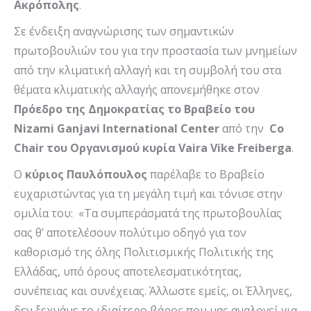
Ακρόπολης
.
Σε ένδειξη αναγνώρισης των σημαντικών
πρωτοβουλιών του για την προστασία των μνημείων
από την κλιματική αλλαγή και τη συμβολή του στα
θέματα κλιματικής αλλαγής απονεμήθηκε στον
Πρόεδρο της Δημοκρατίας το Βραβείο του
Nizami
Ganjavi
International
Center
από την
Co
Chair
του
Οργανισμού κυρία
Vaira
Vike
Freiberga
.
Ο
κύριος Παυλόπουλος
παρέλαβε το Βραβείο
ευχαριστώντας για τη μεγάλη τιμή και τόνισε στην
ομιλία του: «Τα συμπεράσματά της πρωτοβουλίας
σας θ’ αποτελέσουν πολύτιμο οδηγό για τον
καθορισμό της όλης Πολιτισμικής Πολιτικής της
Ελλάδας, υπό όρους αποτελεσματικότητας,
συνέπειας και συνέχειας. Άλλωστε εμείς, οι Έλληνες,
δεν ξεχνάμε το ιδιαίτερο βάρος που μας αναλογεί για