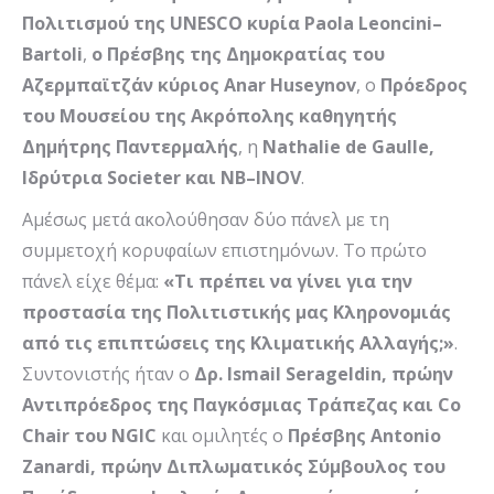
Πολιτισμού της
UNESCO
κυρία
Paola Leoncini
–
Bartoli
,
ο Πρέσβης της Δημοκρατίας του
Αζερμπαϊτζάν κύριος
Anar Huseynov
, o
Πρόεδρος
του Μουσείου της Ακρόπολης καθηγητής
Δημήτρης Παντερμαλής
, η
Ν
athalie de Gaulle
,
Ιδρύτρια
Societer
και
NB
–
INOV
.
Αμέσως μετά ακολούθησαν δύο πάνελ με τη
συμμετοχή κορυφαίων επιστημόνων. To πρώτο
πάνελ είχε θέμα:
«Τι πρέπει να γίνει για την
προστασία της Πολιτιστικής μας Κληρονομιάς
από τις επιπτώσεις της Κλιματικής Αλλαγής;»
.
Συντονιστής ήταν ο
Δρ.
Ismail
Serageldin
, πρώην
Αντιπρόεδρος της Παγκόσμιας Τράπεζας και
Co
Chair
του
NGIC
και ομιλητές ο
Πρέσβης
Antonio
Zanardi
, πρώην Διπλωματικός Σύμβουλος του