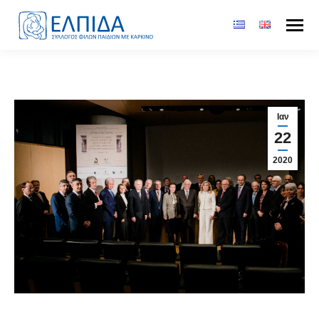
Ιαν
22
2020