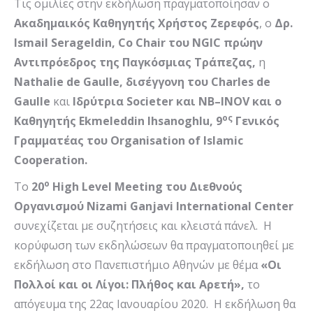
Τις ομιλίες στην εκδήλωση πραγματοποίησαν ο
Ακαδημαικός Καθηγητής Χρήστος Ζερεφός
, o
Δρ.
Ismail
Serageldin
,
Co
Chair
του
NGIC
πρώην
Αντιπρόεδρος της Παγκόσμιας Τράπεζας,
η
Nathalie
de
Gaulle
, δισέγγονη του
Charles
de
Gaulle
και
Ιδρύτρια
Societer
και
NB
–
INOV
και ο
ος
Καθηγητής
Ekmeleddin
Ihsanoghlu
, 9
Γενικός
Γραμματέας του
Organisation
of
Islamic
Cooperation
.
ο
Το
20
High Level Meeting του Διεθνούς
Οργανισμού Nizami Ganjavi International Center
συνεχίζεται με συζητήσεις και κλειστά πάνελ. Η
κορύφωση των εκδηλώσεων θα πραγματοποιηθεί με
εκδήλωση στο Πανεπιστήμιο Αθηνών με θέμα
«Οι
Πολλοί και οι Λίγοι: Πλήθος και Αρετή»,
το
απόγευμα της 22ας Ιανουαρίου 2020. Η εκδήλωση θα