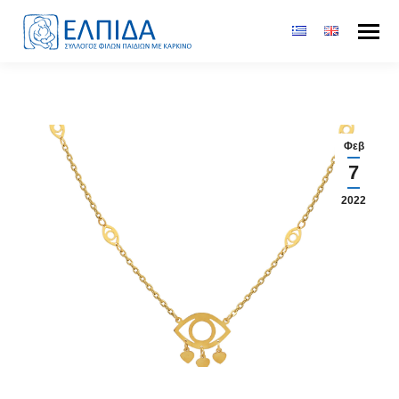
Φεβ
7
2022