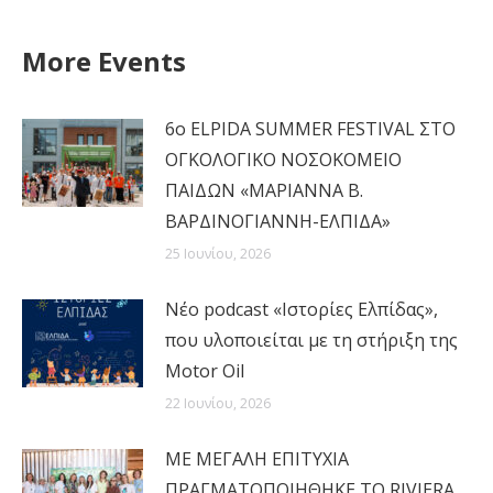
on
on
on
on
X
WhatsApp
LinkedIn
Facebook
More Events
6ο ELPIDA SUMMER FESTIVAL ΣΤΟ
ΟΓΚΟΛΟΓΙΚΟ ΝΟΣΟΚΟΜΕΙΟ
ΠΑΙΔΩΝ «ΜΑΡΙΑΝΝΑ Β.
ΒΑΡΔΙΝΟΓΙΑΝΝΗ-ΕΛΠΙΔΑ»
25 Ιουνίου, 2026
Νέο podcast «Ιστορίες Ελπίδας»,
που υλοποιείται με τη στήριξη της
Motor Oil
22 Ιουνίου, 2026
MΕ ΜΕΓΑΛΗ ΕΠΙΤΥΧΙΑ
ΠΡΑΓΜΑΤΟΠΟΙΗΘΗΚΕ ΤΟ RIVIERA