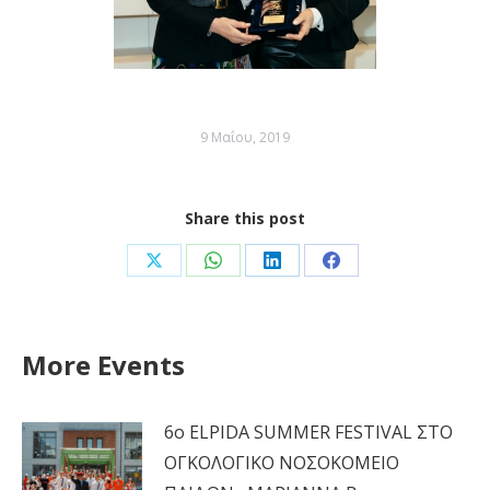
9 Μαΐου, 2019
Share this post
Share
Share
Share
Share
on
on
on
on
X
WhatsApp
LinkedIn
Facebook
More Events
6ο ELPIDA SUMMER FESTIVAL ΣΤΟ
ΟΓΚΟΛΟΓΙΚΟ ΝΟΣΟΚΟΜΕΙΟ