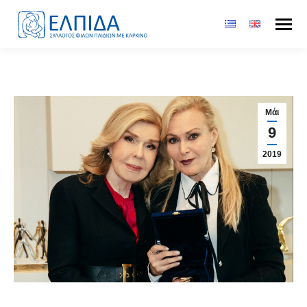
Μάι
9
2019