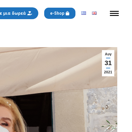
ε μια δωρεά
e-Shop
Αυγ
31
2021