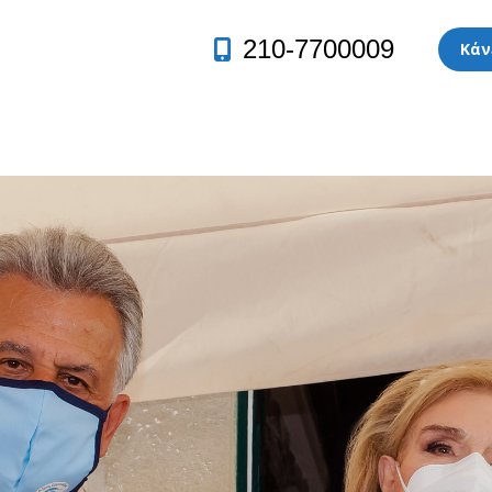
210-7700009
Κάν