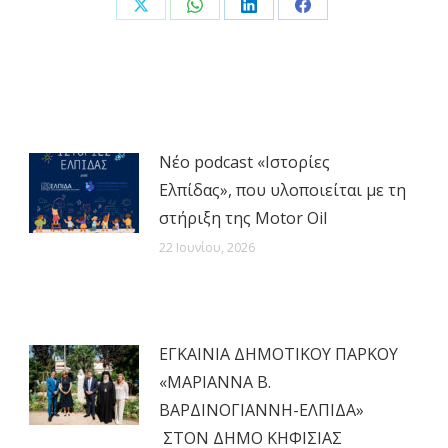
Share
Share
Share
Share
on
on
on
on
X
WhatsApp
LinkedIn
Facebook
Νέο podcast «Ιστορίες
Ελπίδας», που υλοποιείται με τη
στήριξη της Motor Oil
22 Ιουνίου, 2026
ΕΓΚΑΙΝΙΑ ΔΗΜΟΤΙΚΟΥ ΠΑΡΚΟΥ
«ΜΑΡΙΑΝΝΑ Β.
ΒΑΡΔΙΝΟΓΙΑΝΝΗ-ΕΛΠΙΔΑ»
ΣΤΟΝ ΔΗΜΟ ΚΗΦΙΣΙΑΣ