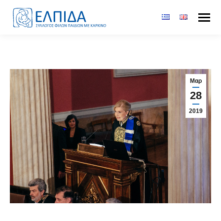
Μαρ
28
2019