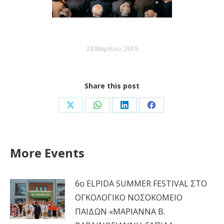
28 Μαρτίου, 2019
Share this post
Share
Share
Share
Share
on
on
on
on
X
WhatsApp
LinkedIn
Facebook
More Events
6ο ELPIDA SUMMER FESTIVAL ΣΤΟ
ΟΓΚΟΛΟΓΙΚΟ ΝΟΣΟΚΟΜΕΙΟ
ΠΑΙΔΩΝ «ΜΑΡΙΑΝΝΑ Β.