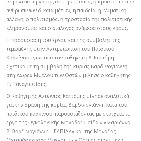
σημαντικό έργο της σε τομείς όπως η προστασία των
ανθρωπίνων δικαιωμάτων, η παιδεία, η κλιματική
αλλαγή, ο πολιτισμός, η προστασία της πολιτιστικής
κληρονομιάς και ο διάλογος ανάμεσα στους λαούς.
Η παρουσίαση του έργου και της συμβολής της
τιμωμένης στην Αντιμετώπιση του Παιδικού
Καρκίνου έγινε από τον καθηγητή Α. Καττάμη.
Σχετικά με τη συμβολή της κυρίας Βαρδινογιάννη
στη Δωρεά Μυελού των Οστών μίλησε ο καθηγητής
Π. Παναγιωτίδης.
Ο Καθηγητής Αντώνιος Καττάμης μίλησε αναλυτικά
για την δράση της κυρίας Βαρδινογιάννη κατά του
παιδικού καρκίνου, παρουσιάζοντας με στοιχεία το
έργο της Ογκολογικής Μονάδας Παίδων «Μαριάννα
Β. Βαρδινογιάννη – ΕΛΠΙΔΑ» και της Μονάδας
Μεταμόσχευσης Μυελού των Οστών, όπου μέχρι